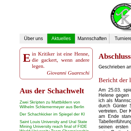
Navigation
Über uns
Aktuelles
Mannschaften
Turnier
überspringen
Ein Kritiker ist eine Henne,
Abschluss
die gackert, wenn andere
legen.
Geschrieben am
Giovanni Guareschi
Bericht der
Aus der Schachwelt
Am 25.03. spi
Helene gegen 
ich als Mannsc
Zwei Skripten zu Mattbildern von
durch Günter 
Wilhelm Schlemermeyer aus Berlin
vertreten. Der 
Der Schachkicker im Spiegel der KI
am Ende stand
Tabellenführun
Saint Louis University and Ural State
Mining University reach final of FIDE
seinen ersten 
World University Team Championship