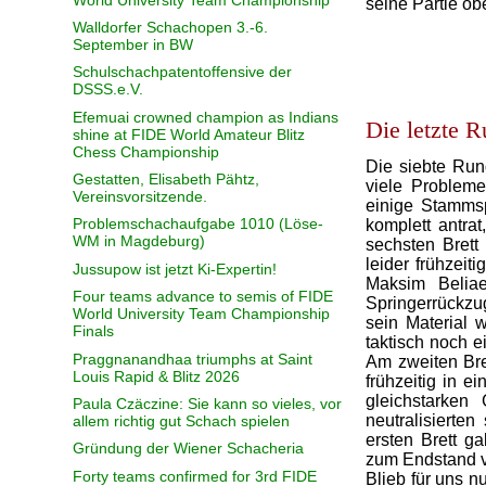
seine Partie o
Walldorfer Schachopen 3.-6.
September in BW
Schulschachpatentoffensive der
DSSS.e.V.
Efemuai crowned champion as Indians
Die letzte 
shine at FIDE World Amateur Blitz
Chess Championship
Die siebte Run
Gestatten, Elisabeth Pähtz,
viele Probleme
Vereinsvorsitzende.
einige Stammsp
Problemschachaufgabe 1010 (Löse-
komplett antrat
WM in Magdeburg)
sechsten Brett
leider frühzeit
Jussupow ist jetzt Ki-Expertin!
Maksim Beliae
Four teams advance to semis of FIDE
Springerrückzug
World University Team Championship
sein Material w
Finals
taktisch noch e
Praggnanandhaa triumphs at Saint
Am zweiten Bre
Louis Rapid & Blitz 2026
frühzeitig in e
gleichstarken
Paula Czäczine: Sie kann so vieles, vor
neutralisierte
allem richtig gut Schach spielen
ersten Brett g
Gründung der Wiener Schacheria
zum Endstand v
Forty teams confirmed for 3rd FIDE
Blieb für uns n