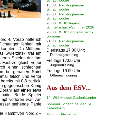
Schachwoche
19.08.
Recklinghäuser
Schachwoche
20.08.
Recklinghäuser
Schachwoche
20.08.
WDB Jugend
Schnellschach-Sommer 2026
20.08.
WDB Schnellschach-
Sommer
rd 4. Vorab hatte ich
21.08.
Recklinghäuser
ichtungen fehlten mir
Schachwoche
en konnten. Da Mülheim
Dienstags 17:00 Uhr:
nas Swierzinski traf am
Dienstagstraining
teren Spieler, der ihm
Freitags 17:00 Uhr:
 Fast zeitgleich verlor
Jugendtraining
rch einen schlechten
Freitags 19:00 Uhr:
 ihm bei genauem Spiel
Offenes Training
nmal falsch und verlor
bereits mit 0-3 zurück.
den gegnerischen König
Aus dem ESV...
s Dorani auf einen etwa
hatte. Beide Spieler
14. Willi-Knebel-Gedenkturnier
ampf verloren war. Am
Sommer Schach bei den SF
esser stehende Partie
Katernberg
ende Kampf von Nord 2 –
Essener Einzelpokal