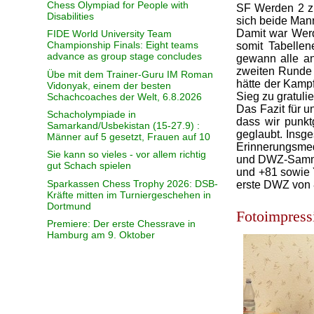
Chess Olympiad for People with
SF Werden 2 zu
Disabilities
sich beide Mann
Damit war Werd
FIDE World University Team
Championship Finals: Eight teams
somit Tabellen
advance as group stage concludes
gewann alle an
zweiten Runde 
Übe mit dem Trainer-Guru IM Roman
hätte der Kamp
Vidonyak, einem der besten
Sieg zu gratulie
Schachcoaches der Welt, 6.8.2026
Das Fazit für u
Schacholympiade in
dass wir punkt
Samarkand/Usbekistan (15-27.9) :
geglaubt. Insge
Männer auf 5 gesetzt, Frauen auf 10
Erinnerungsmed
Sie kann so vieles - vor allem richtig
und DWZ-Sammle
gut Schach spielen
und +81 sowie Y
Sparkassen Chess Trophy 2026: DSB-
erste DWZ von 
Kräfte mitten im Turniergeschehen in
Dortmund
Fotoimpress
Premiere: Der erste Chessrave in
Hamburg am 9. Oktober