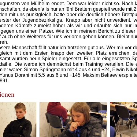
gunsten von Mülheim endet. Dem war leider nicht so. Nach 
schaften, da ebenfalls nur an fünf Brettern gespielt wurde mit 2
en mit uns punktgleich, hatte aber die deutlich höhere Brett
erster der Jugendbezirksliga. Knapp aber nicht unverdient,
deren Kämpfe zumeist höher als wir und erlaubte sich nur im
gegen uns einen Patzer. Wie ich in meinem Bericht zu dieser 
f auch ohne Weiteres für uns verloren gehen können. Bleibt nu
ren.
nsere Mannschaft fällt natürlich trotzdem gut aus. Wer mir vor d
gleich mit dem Ersten knapp den zweiten Platz erreichen, d
samt wurden neun Spieler eingesetzt. Für alle eingesetzten Sp
aille. Die werde ich demnächst beim Training verteilen. Die e
r waren Simon Springmann mit 4 aus 4 und +24, Erwin Nikola
unus Dorani mit 5,5 aus 6 und +145! Maksim Beliaev erspielte 
891.
ionen