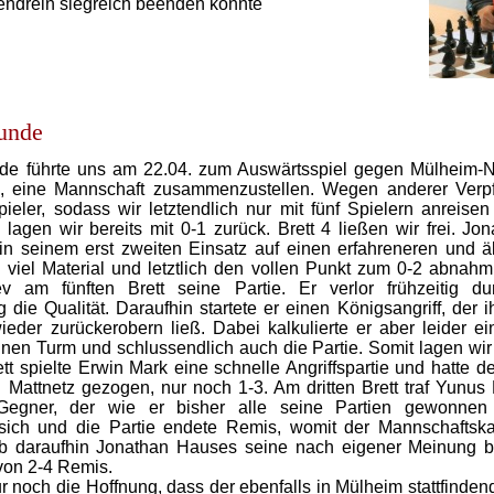
bendrein siegreich beenden konnte
Runde
de führte uns am 22.04. zum Auswärtsspiel gegen Mülheim-No
, eine Mannschaft zusammenzustellen. Wegen anderer Verpfl
ieler, sodass wir letztendlich nur mit fünf Spielern anreis
, lagen wir bereits mit 0-1 zurück. Brett 4 ließen wir frei. Jo
 in seinem erst zweiten Einsatz auf einen erfahreneren und äl
ig viel Material und letztlich den vollen Punkt zum 0-2 abnahm.
v am fünften Brett seine Partie. Er verlor frühzeitig du
 die Qualität. Daraufhin startete er einen Königsangriff, der
ieder zurückerobern ließ. Dabei kalkulierte er aber leider ei
inen Turm und schlussendlich auch die Partie. Somit lagen wir 
tt spielte Erwin Mark eine schnelle Angriffspartie und hatte 
in Mattnetz gezogen, nur noch 1-3. Am dritten Brett traf Yunu
 Gegner, der wie er bisher alle seine Partien gewonnen 
n sich und die Partie endete Remis, womit der Mannschaftsk
ab daraufhin Jonathan Hauses seine nach eigener Meinung b
on 2-4 Remis.
ur noch die Hoffnung, dass der ebenfalls in Mülheim stattfind