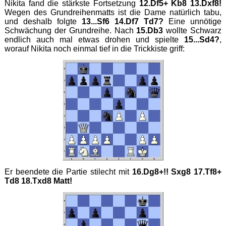
Nikita fand die stärkste Fortsetzung
12.Df5+ Kb8 13.Dxf8!
Wegen des Grundreihenmatts ist die Dame natürlich tabu,
und deshalb folgte
13...Sf6 14.Df7 Td7?
Eine unnötige
Schwächung der Grundreihe. Nach
15.Db3
wollte Schwarz
endlich auch mal etwas drohen und spielte
15...Sd4?
,
worauf Nikita noch einmal tief in die Trickkiste griff:
Er beendete die Partie stilecht mit
16.Dg8+!! Sxg8 17.Tf8+
Td8 18.Txd8 Matt!