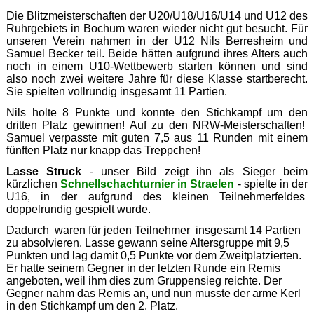
Die Blitzmeisterschaften der U20/U18/U16/U14 und U12 des
Ruhrgebiets in Bochum waren wieder nicht gut besucht. Für
unseren Verein nahmen in der U12 Nils Berresheim und
Samuel Becker teil. Beide hätten aufgrund ihres Alters auch
noch in einem U10-Wettbewerb starten können und sind
also noch zwei weitere Jahre für diese Klasse startberecht.
Sie spielten vollrundig insgesamt 11 Partien.
Nils holte 8 Punkte und konnte den Stichkampf um den
dritten Platz gewinnen! Auf zu den NRW-Meisterschaften!
Samuel verpasste mit guten 7,5 aus 11 Runden mit einem
fünften Platz nur knapp das Treppchen!
Lasse Struck
- unser Bild zeigt ihn als Sieger beim
kürzlichen
Schnellschachturnier in Straelen
- spielte in der
U16, in der aufgrund des kleinen Teilnehmerfeldes
doppelrundig gespielt wurde.
Dadurch waren für jeden Teilnehmer insgesamt 14 Partien
zu absolvieren. Lasse gewann seine Altersgruppe mit 9,5
Punkten und lag damit 0,5 Punkte vor dem Zweitplatzierten.
Er hatte seinem Gegner in der letzten Runde ein Remis
angeboten, weil ihm dies zum Gruppensieg reichte. Der
Gegner nahm das Remis an, und nun musste der arme Kerl
in den Stichkampf um den 2. Platz.