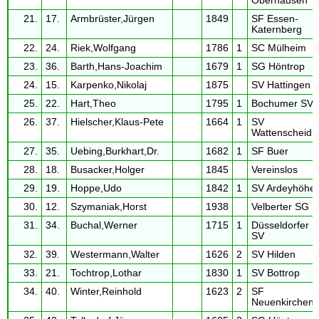
Oberhausen
21.
17.
Armbrüster,Jürgen
1849
SF Essen-
Katernberg
22.
24.
Riek,Wolfgang
1786
1
SC Mülheim
23.
36.
Barth,Hans-Joachim
1679
1
SG Höntrop
24.
15.
Karpenko,Nikolaj
1875
SV Hattingen
25.
22.
Hart,Theo
1795
1
Bochumer SV
26.
37.
Hielscher,Klaus-Pete
1664
1
SV
Wattenscheid
27.
35.
Uebing,Burkhart,Dr.
1682
1
SF Buer
28.
18.
Busacker,Holger
1845
Vereinslos
29.
19.
Hoppe,Udo
1842
1
SV Ardeyhöhe
30.
12.
Szymaniak,Horst
1938
Velberter SG
31.
34.
Buchal,Werner
1715
1
Düsseldorfer
SV
32.
39.
Westermann,Walter
1626
2
SV Hilden
33.
21.
Tochtrop,Lothar
1830
1
SV Bottrop
34.
40.
Winter,Reinhold
1623
2
SF
Neuenkirchen