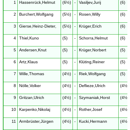
1
Hassenrück,Helmut
(6½)
-
Vasiljev,Jurij
(6)
2
Burchert,Wolfgang
(5½)
-
Rosen,Willy
(6)
3
Gierse,Heinz-Dieter,
(5½)
-
Krüger,Erich
(6)
4
Thiel,Kuno
(5)
-
Schorra,Helmut
(6)
5
Andersen,Knut
(5)
-
Krüger,Norbert
(5)
6
Artz,Klaus
(5)
-
Klüting,Reiner
(5)
7
Wille,Thomas
(4½)
-
Riek,Wolfgang
(5)
8
Nölle,Volker
(4½)
-
Deflieze,Ulrich
(4½)
9
Gritzan,Ulrich
(4½)
-
Szymaniak,Horst
(4½)
10
Karpenko,Nikolaj
(4½)
-
Rother,Josef
(4½)
11
Armbrüster,Jürgen
(4½)
-
Kucki,Hermann
(4½)