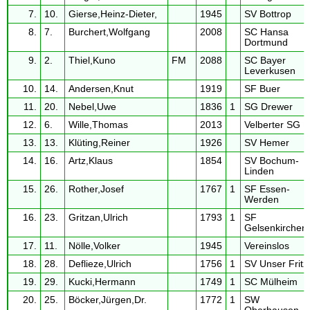
7.
10.
Gierse,Heinz-Dieter,
1945
SV Bottrop
8.
7.
Burchert,Wolfgang
2008
SC Hansa
Dortmund
9.
2.
Thiel,Kuno
FM
2088
SC Bayer
Leverkusen
10.
14.
Andersen,Knut
1919
SF Buer
11.
20.
Nebel,Uwe
1836
1
SG Drewer
12.
6.
Wille,Thomas
2013
Velberter SG
13.
13.
Klüting,Reiner
1926
SV Hemer
14.
16.
Artz,Klaus
1854
SV Bochum-
Linden
15.
26.
Rother,Josef
1767
1
SF Essen-
Werden
16.
23.
Gritzan,Ulrich
1793
1
SF
Gelsenkirchen
17.
11.
Nölle,Volker
1945
Vereinslos
18.
28.
Deflieze,Ulrich
1756
1
SV Unser Fritz
19.
29.
Kucki,Hermann
1749
1
SC Mülheim
20.
25.
Böcker,Jürgen,Dr.
1772
1
SW