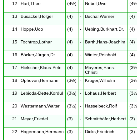
12
Hart,Theo
(4½)
-
Nebel,Uwe
(4½)
13
Busacker,Holger
(4)
-
Buchal,Werner
(4)
14
Hoppe,Udo
(4)
-
Uebing,Burkhart,Dr.
(4)
15
Tochtrop,Lothar
(4)
-
Barth,Hans-Joachim
(4)
16
Böcker,Jürgen,Dr.
(4)
-
Winter,Reinhold
(4)
17
Hielscher,Klaus-Pete
(4)
-
Mayeres,Hans-
(3½)
Christi
18
Ophoven,Hermann
(3½)
-
Krüger,Wilhelm
(3½)
19
Lebioda-Dette,Kordul
(3½)
-
Lohaus,Herbert
(3½)
20
Westermann,Walter
(3½)
-
Hasselbeck,Rolf
(3½)
21
Meyer,Friedel
(3)
-
Schmitthöfer,Herbert
(3)
22
Hagermann,Hermann
(3)
-
Dicks,Friedrich
(3)