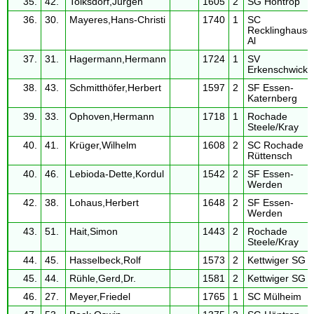
35.
42.
Tolksdorf,Jürgen
1605
2
SG Höntrop
36.
30.
Mayeres,Hans-Christi
1740
1
SC
Recklinghause
Al
37.
31.
Hagermann,Hermann
1724
1
SV
Erkenschwick
38.
43.
Schmitthöfer,Herbert
1597
2
SF Essen-
Katernberg
39.
33.
Ophoven,Hermann
1718
1
Rochade
Steele/Kray
40.
41.
Krüger,Wilhelm
1608
2
SC Rochade
Rüttensch
40.
46.
Lebioda-Dette,Kordul
1542
2
SF Essen-
Werden
42.
38.
Lohaus,Herbert
1648
2
SF Essen-
Werden
43.
51.
Hait,Simon
1443
2
Rochade
Steele/Kray
44.
45.
Hasselbeck,Rolf
1573
2
Kettwiger SG
45.
44.
Rühle,Gerd,Dr.
1581
2
Kettwiger SG
46.
27.
Meyer,Friedel
1765
1
SC Mülheim