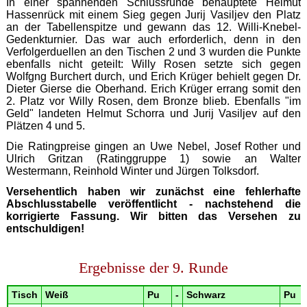
In einer spannenden Schlussrunde behauptete Helmut
Hassenrück mit einem Sieg gegen Jurij Vasiljev den Platz
an der Tabellenspitze und gewann das 12. Willi-Knebel-
Gedenkturnier. Das war auch erforderlich, denn in den
Verfolgerduellen an den Tischen 2 und 3 wurden die Punkte
ebenfalls nicht geteilt: Willy Rosen setzte sich gegen
Wolfgng Burchert durch, und Erich Krüger behielt gegen Dr.
Dieter Gierse die Oberhand. Erich Krüger errang somit den
2. Platz vor Willy Rosen, dem Bronze blieb. Ebenfalls "im
Geld" landeten Helmut Schorra und Jurij Vasiljev auf den
Plätzen 4 und 5.
Die Ratingpreise gingen an Uwe Nebel, Josef Rother und
Ulrich Gritzan (Ratinggruppe 1) sowie an Walter
Westermann, Reinhold Winter und Jürgen Tolksdorf.
Versehentlich haben wir zunächst eine fehlerhafte
Abschlusstabelle veröffentlicht - nachstehend die
korrigierte Fassung. Wir bitten das Versehen zu
entschuldigen!
Ergebnisse der 9. Runde
Tisch
Weiß
Pu
-
Schwarz
Pu