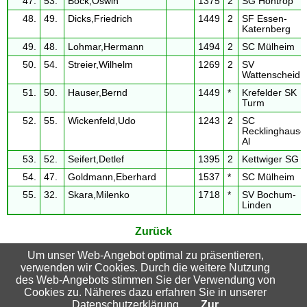
47.
53.
Bock,Oswin
1375
2
SG Höntrop
48.
49.
Dicks,Friedrich
1449
2
SF Essen-
Katernberg
49.
48.
Lohmar,Hermann
1494
2
SC Mülheim
50.
54.
Streier,Wilhelm
1269
2
SV
Wattenscheid
51.
50.
Hauser,Bernd
1449
*
Krefelder SK
Turm
52.
55.
Wickenfeld,Udo
1243
2
SC
Recklinghause
Al
53.
52.
Seifert,Detlef
1395
2
Kettwiger SG
54.
47.
Goldmann,Eberhard
1537
*
SC Mülheim
55.
32.
Skara,Milenko
1718
*
SV Bochum-
Linden
Zurück
Um unser Web-Angebot optimal zu präsentieren,
verwenden wir Cookies. Durch die weitere Nutzung
Suchbegriffe
des Web-Angebots stimmen Sie der Verwendung von
Cookies zu. Näheres dazu erfahren Sie in unserer
Datenschutzerklärung.
Zur