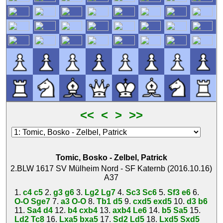
<<
<
>
>>
Tomic, Bosko
-
Zelbel, Patrick
2.BLW 1617 SV Mülheim Nord - SF Katernb (2016.10.16)
A37
1.
c4
c5
2.
g3
g6
3.
Lg2
Lg7
4.
Sc3
Sc6
5.
Sf3
e6
6.
O-O
Sge7
7.
a3
O-O
8.
Tb1
d5
9.
cxd5
exd5
10.
d3
b6
11.
Sa4
d4
12.
b4
cxb4
13.
axb4
Le6
14.
b5
Sa5
15.
Ld2
Tc8
16.
Lxa5
bxa5
17.
Sd2
Ld5
18.
Lxd5
Sxd5