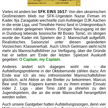
Vieles ist anders bei
SFK EINS 16/17
: Von den ukrainischen
Großmeistern blieb nur SFK-Urgestein Nazar Firman im
Kader. Ilja Zaragatski wechselte zum Aufsteiger DJK Aachen
in die erste Liga, und Timothée Heinz fand in Untergrombach
einen näher gelegenen Verein. Einziger Neuzugang ist der
in Duisburg lebende bosnische IM Bosko Tomić, im übrigen
wurde der Kader mit Spielern der 2. Mannschaft aufgefüllt.
Realistisches Saisonziel unter diesen geänderten
Vorzeichen: Klassenerhalt. Auch Ulrich Geilmann steht nicht
mehr als Mannschaftsführer zur Verfügung, über die Gründe
hat er selbst am Ende der letzten Spielzeit Auskunft
gegeben:
O Captain, my Captain
.
Anderes ändert sich dagegen wohl nie - die
Aufstellungsprobleme in der Oktoberrunde zählen dazu: Am
Ende war ich als neu inthronisierter Mannschaftsführer
glücklich, acht Aktive an die Bretter zu bekommen. Marcus
Bee und Timo Küppers kamen so zu ihrem ersten Einsatz
inder 2. Liga - aber Timo zählt ja ohnehin zu den
Jugendspielern, die an die erste Mannschaft herangeführt
werden sollen.
Auch unsere Gastgeber hatten Aufstellungssorgen, denn vier