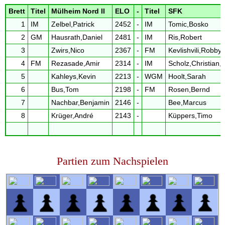
Brett
Titel
Mülheim Nord II
ELO
-
Titel
SFK
1
IM
Zelbel,Patrick
2452
-
IM
Tomic,Bosko
2
GM
Hausrath,Daniel
2481
-
IM
Ris,Robert
3
Zwirs,Nico
2367
-
FM
Kevlishvili,Robby
4
FM
Rezasade,Amir
2314
-
IM
Scholz,Christian,D
5
Kahleys,Kevin
2213
-
WGM
Hoolt,Sarah
6
Bus,Tom
2198
-
FM
Rosen,Bernd
7
Nachbar,Benjamin
2146
-
Bee,Marcus
8
Krüger,André
2143
-
Küppers,Timo
Partien zum Nachspielen