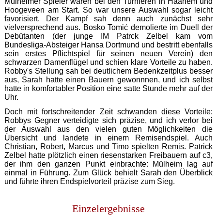
Mülheimer Spieler waren bei den Turnieren in Haarlem und
Hoogeveen am Start. So war unsere Auswahl sogar leicht
favorisiert. Der Kampf sah denn auch zunächst sehr
vielversprechend aus. Bosko Tomić demolierte im Duell der
Debütanten (der junge IM Patrck Zelbel kam vom
Bundesliga-Absteiger Hansa Dortmund und bestritt ebenfalls
sein erstes Pflichtspiel für seinen neuen Verein) den
schwarzen Damenflügel und schien klare Vorteile zu haben.
Robby's Stellung sah bei deutlichem Bedenkzeitplus besser
aus, Sarah hatte einen Bauern gewonnnen, und ich selbst
hatte in komfortabler Position eine satte Stunde mehr auf der
Uhr.
Doch mit fortschreitender Zeit schwanden diese Vorteile:
Robbys Gegner verteidigte sich präzise, und ich verlor bei
der Auswahl aus den vielen guten Möglichkeiten die
Übersicht und landete in einem Remisendspiel. Auch
Christian, Robert, Marcus und Timo spielten Remis. Patrick
Zelbel hatte plötzlich einen riesenstarken Freibauern auf c3,
der ihm den ganzen Punkt einbrachte: Mülheim lag auf
einmal in Führung. Zum Glück behielt Sarah den Überblick
und führte ihren Endspielvorteil präzise zum Sieg.
Einzelergebnisse