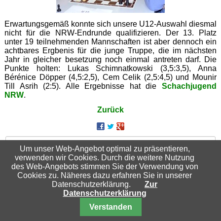
Erwartungsgemäß konnte sich unsere U12-Auswahl diesmal
nicht für die NRW-Endrunde qualifizieren. Der 13. Platz
unter 19 teilnehmenden Mannschaften ist aber dennoch ein
achtbares Ergbenis für die junge Truppe, die im nächsten
Jahr in gleicher besetzung noch einmal antreten darf. Die
Punkte holten: Lukas Schimnatkowski (3,5:3,5), Anna
Bérénice Döpper (4,5:2,5), Cem Celik (2,5:4,5) und Mounir
Till Asrih (2:5). Alle Ergebnisse hat die
Schachjugend
NRW
.
Zurück
Suchbegriffe
Um unser Web-Angebot optimal zu präsentieren,
verwenden wir Cookies. Durch die weitere Nutzung
des Web-Angebots stimmen Sie der Verwendung von
Cookies zu. Näheres dazu erfahren Sie in unserer
Datenschutzerklärung.
Zur
Datenschutzerklärung
Nach oben
Verstanden
© 2026 Schachfreunde Essen-Katernberg 04/32 e.V.