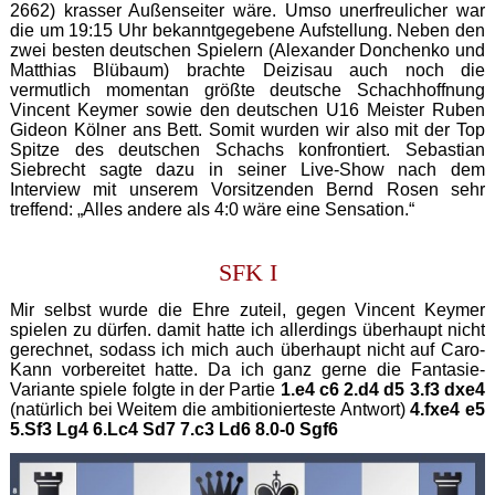
2662) krasser Außenseiter wäre. Umso unerfreulicher war
die um 19:15 Uhr bekanntgegebene Aufstellung. Neben den
zwei besten deutschen Spielern (Alexander Donchenko und
Matthias Blübaum) brachte Deizisau auch noch die
vermutlich momentan größte deutsche Schachhoffnung
Vincent Keymer sowie den deutschen U16 Meister Ruben
Gideon Kölner ans Bett. Somit wurden wir also mit der Top
Spitze des deutschen Schachs konfrontiert. Sebastian
Siebrecht sagte dazu in seiner Live-Show nach dem
Interview mit unserem Vorsitzenden Bernd Rosen sehr
treffend: „Alles andere als 4:0 wäre eine Sensation.“
SFK I
Mir selbst wurde die Ehre zuteil, gegen Vincent Keymer
spielen zu dürfen. damit hatte ich allerdings überhaupt nicht
gerechnet, sodass ich mich auch überhaupt nicht auf Caro-
Kann vorbereitet hatte. Da ich ganz gerne die Fantasie-
Variante spiele folgte in der Partie
1.e4 c6 2.d4 d5 3.f3 dxe4
(natürlich bei Weitem die ambitionierteste Antwort)
4.fxe4 e5
5.Sf3 Lg4 6.Lc4 Sd7 7.c3 Ld6 8.0-0 Sgf6