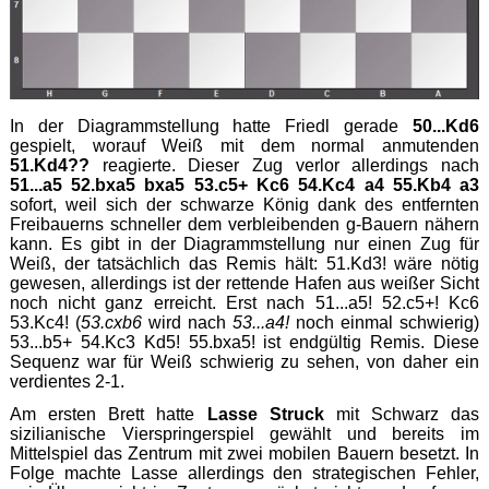
In der Diagrammstellung hatte Friedl gerade
50...Kd6
gespielt, worauf Weiß mit dem normal anmutenden
51.Kd4??
reagierte. Dieser Zug verlor allerdings nach
51...a5 52.bxa5 bxa5 53.c5+ Kc6 54.Kc4 a4 55.Kb4 a3
sofort, weil sich der schwarze König dank des entfernten
Freibauerns schneller dem verbleibenden g-Bauern nähern
kann. Es gibt in der Diagrammstellung nur einen Zug für
Weiß, der tatsächlich das Remis hält: 51.Kd3! wäre nötig
gewesen, allerdings ist der rettende Hafen aus weißer Sicht
noch nicht ganz erreicht. Erst nach 51...a5! 52.c5+! Kc6
53.Kc4! (
53.cxb6
wird nach
53...a4!
noch einmal schwierig)
53...b5+ 54.Kc3 Kd5! 55.bxa5! ist endgültig Remis. Diese
Sequenz war für Weiß schwierig zu sehen, von daher ein
verdientes 2-1.
Am ersten Brett hatte
Lasse Struck
mit Schwarz das
sizilianische Vierspringerspiel gewählt und bereits im
Mittelspiel das Zentrum mit zwei mobilen Bauern besetzt. In
Folge machte Lasse allerdings den strategischen Fehler,