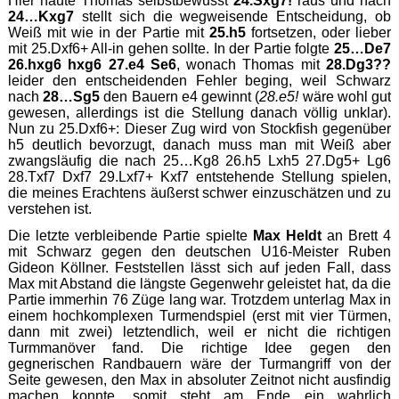
Hier haute Thomas selbstbewusst
24.Sxg7!
raus und nach
24…Kxg7
stellt sich die wegweisende Entscheidung, ob
Weiß mit wie in der Partie mit
25.h5
fortsetzen, oder lieber
mit 25.Dxf6+ All‑in gehen sollte. In der Partie folgte
25…De7
26.hxg6 hxg6 27.e4 Se6
, wonach Thomas mit
28.Dg3??
leider den entscheidenden Fehler beging, weil Schwarz
nach
28…Sg5
den Bauern e4 gewinnt (
28.e5!
wäre wohl gut
gewesen, allerdings ist die Stellung danach völlig unklar).
Nun zu 25.Dxf6+: Dieser Zug wird von Stockfish gegenüber
h5 deutlich bevorzugt, danach muss man mit Weiß aber
zwangsläufig die nach 25…Kg8 26.h5 Lxh5 27.Dg5+ Lg6
28.Txf7 Dxf7 29.Lxf7+ Kxf7 entstehende Stellung spielen,
die meines Erachtens äußerst schwer einzuschätzen und zu
verstehen ist.
Die letzte verbleibende Partie spielte
Max Heldt
an Brett 4
mit Schwarz gegen den deutschen U16-Meister Ruben
Gideon Köllner. Feststellen lässt sich auf jeden Fall, dass
Max mit Abstand die längste Gegenwehr geleistet hat, da die
Partie immerhin 76 Züge lang war. Trotzdem unterlag Max in
einem hochkomplexen Turmendspiel (erst mit vier Türmen,
dann mit zwei) letztendlich, weil er nicht die richtigen
Turmmanöver fand. Die richtige Idee gegen den
gegnerischen Randbauern wäre der Turmangriff von der
Seite gewesen, den Max in absoluter Zeitnot nicht ausfindig
machen konnte, somit steht am Ende ein wahrlich