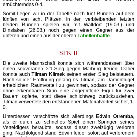
ernüchterndes 0-4.
Somit liegen wir in der Tabelle nach fünf Runden auf dem
fünften von acht Plätzen. In den verbleibenden letzten
beiden Runden spielen wir mit Walldorf (19.03.) und
Dinslaken (26.03.) noch gegen einen Gegner aus der
unteren und einen aus der oberen
Tabellenhälfte
.
SFK II
Die zweite Mannschaft konnte sich währenddessen über
einen souveränen 3:1-Sieg gegen Marburg freuen. Dabei
konnte auch
Tilman Klimek
seinen ersten Sieg beisteuern.
Nach solider Eröffnung gelang es Tilman, am Damenflügel
erheblichen Raumvorteil zu gewinnen, sodass der Gegner
ohne erkennbaren Sinn eine angegriffene Figur für zwei
Bauern opferte, statt diese schlichtweg zurückzuziehen.
Tilman verwertete den entstandenen Materialvorteil sicher, 1-
0.
Unterdessen verschätzte sich allerdings
Edwin Otremba
,
als er durch zu schnelles Spiel einen Springer seines
Verteidigers beraubte, sodass dieser zweizügig verloren
ging. Nachfolgend stand Edwin leider sofort auf verlorenem