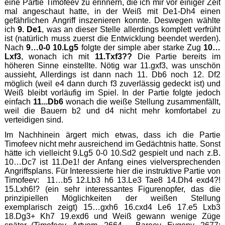
eine Partie Timofeev zu erinnern, die ich mir vor einiger Zeit
mal angeschaut hatte, in der Weiß mit De1-Dh4 einen
gefährlichen Angriff inszenieren konnte. Deswegen wählte
ich
9. De1
, was an dieser Stelle allerdings komplett verfrüht
ist (natürlich muss zuerst die Entwicklung beendet werden).
Nach
9…0-0 10.Lg5
folgte der simple aber starke Zug
10…
Lxf3
, wonach ich mit
11.Txf3??
Die Partie bereits im
höheren Sinne einstellte. Nötig war 11.gxf3, was unschön
aussieht, Allerdings ist dann nach 11. Db6 noch 12. Df2
möglich (weil e4 dann durch f3 zuverlässig gedeckt ist) und
Weiß bleibt vorläufig im Spiel. In der Partie folgte jedoch
einfach
11...Db6
wonach die weiße Stellung zusammenfällt,
weil die Bauern b2 und d4 nicht mehr komfortabel zu
verteidigen sind.
Im Nachhinein ärgert mich etwas, dass ich die Partie
Timofeev nicht mehr ausreichend im Gedächtnis hatte. Sonst
hätte ich vielleicht 9.Lg5 0-0 10.Sd2 gespielt und nach z.B.
10…Dc7 ist 11.De1! der Anfang eines vielversprechenden
Angriffsplans. Für Interessierte hier die instruktive Partie von
Timofeev: 11…b5 12.Lb3 h6 13.Le3 Tae8 14.Dh4 exd4?!
15.Lxh6!? (ein sehr interessantes Figurenopfer, das die
prinzipiellen Möglichkeiten der weißen Stellung
exemplarisch zeigt) 15…gxh6 16.cxd4 Le6 17.e5 Lxb3
18.Dg3+ Kh7 19.exd6 und Weiß gewann wenige Züge