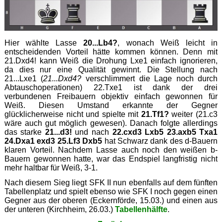
Hier wählte Lasse
20...Lb4?
, wonach Weiß leicht in
entscheidenden Vorteil hätte kommen können. Denn mit
21.Dxd4! kann Weiß die Drohung Lxe1 einfach ignorieren,
da dies nur eine Qualität gewinnt. Die Stellung nach
21...Lxe1 (
21...Dxd4?
verschlimmert die Lage noch durch
Abtauschoperationen) 22.Txe1 ist dank der drei
verbundenen Freibauern objektiv einfach gewonnen für
Weiß. Diesen Umstand erkannte der Gegner
glücklicherweise nicht und spielte mit
21.Tf1?
weiter (21.c3
wäre auch gut möglich gewesen). Danach folgte allerdings
das starke
21...d3!
und nach
22.cxd3 Lxb5 23.axb5 Txa1
24.Dxa1 exd3 25.Lf3 Dxb5
hat Schwarz dank des d-Bauern
klaren Vorteil. Nachdem Lasse auch noch den weißen b-
Bauern gewonnen hatte, war das Endspiel langfristig nicht
mehr haltbar für Weiß, 3-1.
Nach diesem Sieg liegt SFK II nun ebenfalls auf dem fünften
Tabellenplatz und spielt ebenso wie SFK I noch gegen einen
Gegner aus der oberen (Eckernförde, 15.03.) und einen aus
der unteren (Kirchheim, 26.03.)
Tabellenhälfte
.