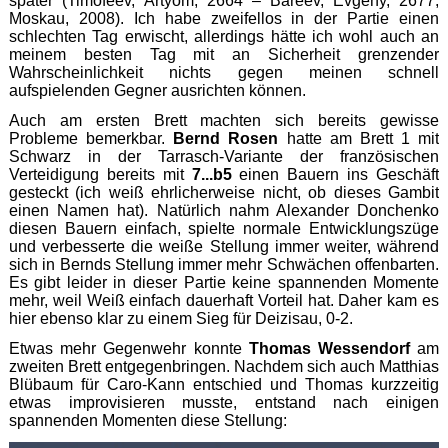
später (Timofeev, Artyom, 2664 – Bareev, Evgeny, 2677;
Moskau, 2008). Ich habe zweifellos in der Partie einen
schlechten Tag erwischt, allerdings hätte ich wohl auch an
meinem besten Tag mit an Sicherheit grenzender
Wahrscheinlichkeit nichts gegen meinen schnell
aufspielenden Gegner ausrichten können.
Auch am ersten Brett machten sich bereits gewisse
Probleme bemerkbar.
Bernd Rosen
hatte am Brett 1 mit
Schwarz in der Tarrasch-Variante der französischen
Verteidigung bereits mit
7...b5
einen Bauern ins Geschäft
gesteckt (ich weiß ehrlicherweise nicht, ob dieses Gambit
einen Namen hat). Natürlich nahm Alexander Donchenko
diesen Bauern einfach, spielte normale Entwicklungszüge
und verbesserte die weiße Stellung immer weiter, während
sich in Bernds Stellung immer mehr Schwächen offenbarten.
Es gibt leider in dieser Partie keine spannenden Momente
mehr, weil Weiß einfach dauerhaft Vorteil hat. Daher kam es
hier ebenso klar zu einem Sieg für Deizisau, 0-2.
Etwas mehr Gegenwehr konnte
Thomas Wessendorf
am
zweiten Brett entgegenbringen. Nachdem sich auch Matthias
Blübaum für Caro-Kann entschied und Thomas kurzzeitig
etwas improvisieren musste, entstand nach einigen
spannenden Momenten diese Stellung: