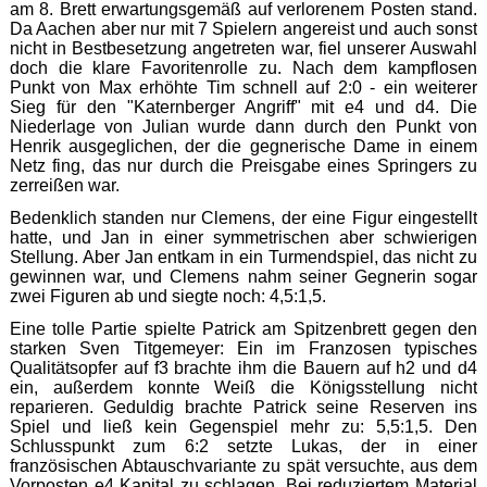
am 8. Brett erwartungsgemäß auf verlorenem Posten stand.
Da Aachen aber nur mit 7 Spielern angereist und auch sonst
nicht in Bestbesetzung angetreten war, fiel unserer Auswahl
doch die klare Favoritenrolle zu. Nach dem kampflosen
Punkt von Max erhöhte Tim schnell auf 2:0 - ein weiterer
Sieg für den "Katernberger Angriff" mit e4 und d4. Die
Niederlage von Julian wurde dann durch den Punkt von
Henrik ausgeglichen, der die gegnerische Dame in einem
Netz fing, das nur durch die Preisgabe eines Springers zu
zerreißen war.
Bedenklich standen nur Clemens, der eine Figur eingestellt
hatte, und Jan in einer symmetrischen aber schwierigen
Stellung. Aber Jan entkam in ein Turmendspiel, das nicht zu
gewinnen war, und Clemens nahm seiner Gegnerin sogar
zwei Figuren ab und siegte noch: 4,5:1,5.
Eine tolle Partie spielte Patrick am Spitzenbrett gegen den
starken Sven Titgemeyer: Ein im Franzosen typisches
Qualitätsopfer auf f3 brachte ihm die Bauern auf h2 und d4
ein, außerdem konnte Weiß die Königsstellung nicht
reparieren. Geduldig brachte Patrick seine Reserven ins
Spiel und ließ kein Gegenspiel mehr zu: 5,5:1,5. Den
Schlusspunkt zum 6:2 setzte Lukas, der in einer
französischen Abtauschvariante zu spät versuchte, aus dem
Vorposten e4 Kapital zu schlagen. Bei reduziertem Material