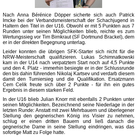
Nach Anna Bérénice Döpper sicherte sich auch Patrick
Imcke bei der Verbandsmeisterschaft der Schachjugend in
Haltern den Titel in der U16. Obwohl er mit 5 Punkten aus 7
Runden unter seinen Möglichkeiten blieb, reichte es zum
Wertungssieg vor Tim Birnkraut (SF Dortmund Brackel), dem
er in der direkten Begegnung unterlag.
Leider konnten die übrigen SFK-Starter sich nicht für die
NRW-Meisterschaft qualifizieren. Lukas Schimnatkowski
kam in der U14 nach verpatztem Start noch auf 4,5 Punkte
und den 4. Platz - immerhin besiegte er in der Schlussrunde
den bis dahin führenden Nikolaj Kartsev und verdarb diesem
damit den Turniersieg und die Qualifikation. Ersatzmann
Cem Celik freute sich über 2 Punkte - für ihn ein gutes
Ergebnis in diesem starken Feld.
In der U16 blieb Julian Knorr mit ebenfalls 2 Punkten unter
seinen Möglichkeiten. Bezeichnend seine Niederlage in der
letzten Runde: Anstatt mit zwei Mehrbauern und überlegener
Stellung den gegnerischen König ins Visier zu nehmen,
schlug er einen dritten Bauern und ließ danach die
gegnerische Dame in seine Stellung eindringen, was das
sofortige Matt zu Folge hatte.