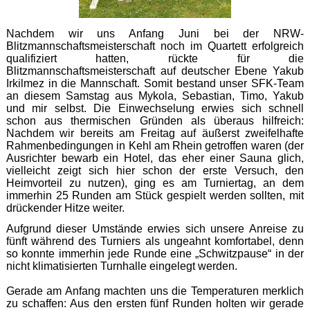
Nachdem wir uns Anfang Juni bei der NRW-
Blitzmannschaftsmeisterschaft noch im Quartett erfolgreich
qualifiziert hatten, rückte für die
Blitzmannschaftsmeisterschaft auf deutscher Ebene Yakub
Irkilmez in die Mannschaft. Somit bestand unser SFK-Team
an diesem Samstag aus Mykola, Sebastian, Timo, Yakub
und mir selbst. Die Einwechselung erwies sich schnell
schon aus thermischen Gründen als überaus hilfreich:
Nachdem wir bereits am Freitag auf äußerst zweifelhafte
Rahmenbedingungen in Kehl am Rhein getroffen waren (der
Ausrichter bewarb ein Hotel, das eher einer Sauna glich,
vielleicht zeigt sich hier schon der erste Versuch, den
Heimvorteil zu nutzen), ging es am Turniertag, an dem
immerhin 25 Runden am Stück gespielt werden sollten, mit
drückender Hitze weiter.
Aufgrund dieser Umstände erwies sich unsere Anreise zu
fünft während des Turniers als ungeahnt komfortabel, denn
so konnte immerhin jede Runde eine „Schwitzpause“ in der
nicht klimatisierten Turnhalle eingelegt werden.
Gerade am Anfang machten uns die Temperaturen merklich
zu schaffen: Aus den ersten fünf Runden holten wir gerade