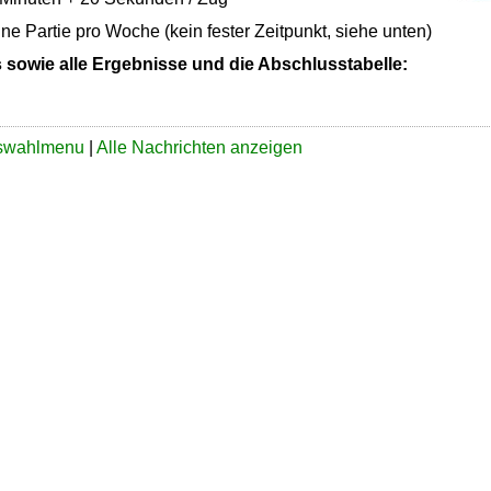
ine Partie pro Woche (kein fester Zeitpunkt, siehe unten)
s sowie alle Ergebnisse und die Abschlusstabelle:
.
Offene
SFK
uswahlmenu
|
Alle Nachrichten anzeigen
Internetmeisterschaft