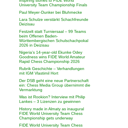
inspiring stories to FIDE World
University Team Championship Finals
Paul Meyer-Dunker bei Bluhmecke
Lara Schulze verstärkt Schachfreunde
Deizisau
Festzelt statt Turniersaal – 99 Teams
beim Offenen Baden-
Württembergischen Schulschachpokal
2026 in Deizisau
Nigeria’s 14-year-old Ekunke Odey
Goodness wins FIDE World Amateur
Rapid Chess Championship 2026
Rubrik Geschichte – Verhandlungen
mit IGM Vlastimil Hort
Der DSB geht eine neue Partnerschaft
ein: Chess Media Group übernimmt die
Vermarktung
Was ist Rookion? Interview mit Philip
Lankes – 3 Lizenzen zu gewinnen
History made in Almaty as inaugural
FIDE World University Team Chess
Championship gets underway
FIDE World University Team Chess