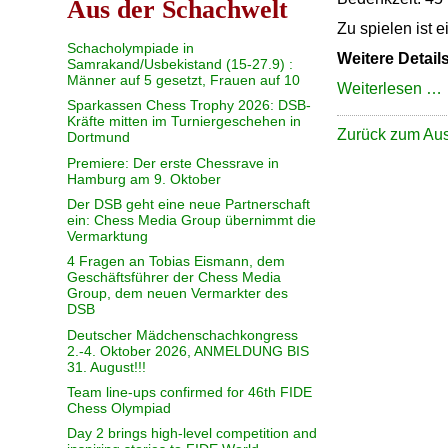
Aus der Schachwelt
Zu spielen ist e
Schacholympiade in
Weitere Detail
Samrakand/Usbekistand (15-27.9) :
Männer auf 5 gesetzt, Frauen auf 10
1
Weiterlesen …
Sparkassen Chess Trophy 2026: DSB-
Kräfte mitten im Turniergeschehen in
Zurück zum A
Dortmund
-
Premiere: Der erste Chessrave in
Hamburg am 9. Oktober
Der DSB geht eine neue Partnerschaft
ein: Chess Media Group übernimmt die
Vermarktung
4 Fragen an Tobias Eismann, dem
Geschäftsführer der Chess Media
Group, dem neuen Vermarkter des
DSB
Deutscher Mädchenschachkongress
2.-4. Oktober 2026, ANMELDUNG BIS
31. August!!!
Team line-ups confirmed for 46th FIDE
Chess Olympiad
Day 2 brings high-level competition and