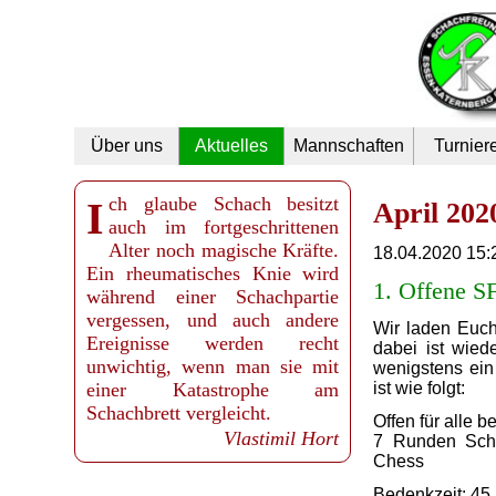
Navigation
Über uns
Aktuelles
Mannschaften
Turnier
überspringen
Ich glaube Schach besitzt
April 202
auch im fortgeschrittenen
Alter noch magische Kräfte.
18.04.2020 15:
Ein rheumatisches Knie wird
1. Offene SF
während einer Schachpartie
vergessen, und auch andere
Wir laden Euch 
Ereignisse werden recht
dabei ist wied
unwichtig, wenn man sie mit
wenigstens ein
einer Katastrophe am
ist wie folgt:
Schachbrett vergleicht.
Offen für alle
Vlastimil Hort
7 Runden Schw
Chess
Bedenkzeit: 45