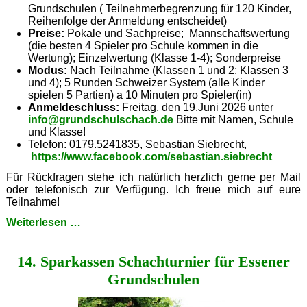
Grundschulen ( Teilnehmerbegrenzung für 120 Kinder,
Reihenfolge der Anmeldung entscheidet)
Preise:
Pokale und Sachpreise; Mannschaftswertung
(die besten 4 Spieler pro Schule kommen in die
Wertung); Einzelwertung (Klasse 1-4); Sonderpreise
Modus:
Nach Teilnahme (Klassen 1 und 2; Klassen 3
und 4); 5 Runden Schweizer System (alle Kinder
spielen 5 Partien) a 10 Minuten pro Spieler(in)
Anmeldeschluss:
Freitag, den 19.Juni 2026 unter
info@grundschulschach.de
Bitte mit Namen, Schule
und Klasse!
Telefon: 0179.5241835, Sebastian Siebrecht,
https://www.facebook.com/sebastian.siebrecht
Für Rückfragen stehe ich natürlich herzlich gerne per Mail
oder telefonisch zur Verfügung. Ich freue mich auf eure
Teilnahme!
15.
Weiterlesen …
Sparkassen
Schachturnier
14. Sparkassen Schachturnier für Essener
für
Essener
Grundschulen
Grundschulen