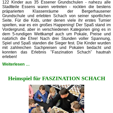
122 Kinder aus 35 Essener Grundschulen - nahezu alle
Stadtteile Essens waren vertreten - rockten die bestens
präparierten Klassenräume der Bergerhausener
Grundschule und erlebten Schach von seiner sportlichen
Seite. Für die Kids, unter denen viele ihr erstes Turnier
spielten, war es ein großes Happening! Der Spaß stand im
Vordergrund, aber in verschiedenen Kategorien ging es in
dem 5-rundigen Wettkampf auch um Pokale, Preise und
natürlich die Ehre! Nach drei Stunden voller Spannung,
Spiel und Spaß standen die Sieger fest. Die Kinder wurden
mit zahlreichen Sachpreisen und Pokalen bedacht und
konnten das Erlebnis "Faszination Schach" hautnah
erleben!
12.Sparkassen
Weiterlesen …
Schachturnier
für
Heimspiel für FASZINATION SCHACH
Essener
Grundschulen