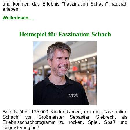
und konnten das Erlebnis "Faszination Schach" hautnah
erleben!
14.
Weiterlesen …
Sparkassen
Schachturnier
Heimspiel für Faszination Schach
für
Essener
Grundschulen
Bereits über 125.000 Kinder kamen, um die „Faszination
Schach“ von Großmeister Sebastian Siebrecht als
Erlebnisschachprogramm zu rocken. Spiel, Spaß und
Begeisterung pur!