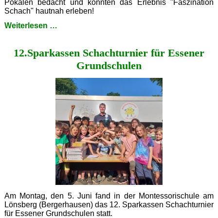
Pokalen bedacht und konnten das Erlebnis "Faszination
Schach" hautnah erleben!
13.
Weiterlesen …
Sparkassen
Schachturnier
12.Sparkassen Schachturnier für Essener
für
Essener
Grundschulen
Grundschulen
Am Montag, den 5. Juni fand in der Montessorischule am
Lönsberg (Bergerhausen) das 12. Sparkassen Schachturnier
für Essener Grundschulen statt.