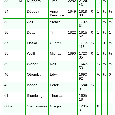
33
FM
Küppers
Timo
2282
2124-
1
½
1
43
34
Döpper
Anna
1849
1819-
0
1
½
½
Bérénice
80
35
Zell
Stefan
1707-
1
½
½
61
36
Dette
Tim
1822
1815-
0
1
½
1
52
37
Liszka
Günter
1717-
½
0
½
113
38
Wolff
Michael
1890
1720-
0
1
½
½
85
39
Weber
Rolf
1647-
1
½
½
½
53
40
Otremba
Edwin
1690-
½
½
0
92
45
Boden
Peter
1584-
½
9
61
Blumberger
Thomas
1605-
-
18
6002
Sternemann
Gregor
1285-
0
3