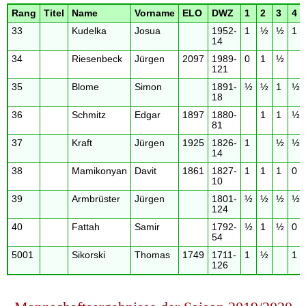
Rang
Titel
Name
Vorname
ELO
DWZ
1
2
3
4
33
Kudelka
Josua
1952-
1
½
½
1
14
34
Riesenbeck
Jürgen
2097
1989-
0
1
½
121
35
Blome
Simon
1891-
½
½
1
½
18
36
Schmitz
Edgar
1897
1880-
1
1
½
81
37
Kraft
Jürgen
1925
1826-
1
½
½
14
38
Mamikonyan
Davit
1861
1827-
1
1
1
0
10
39
Armbrüster
Jürgen
1801-
½
½
½
½
124
40
Fattah
Samir
1792-
½
1
½
0
54
5001
Sikorski
Thomas
1749
1711-
1
½
1
126