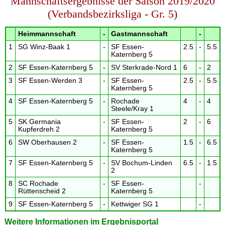
Mannschaftsergebnisse der Saison 2019/2020
(Verbandsbezirksliga - Gr. 5)
Heimmannschaft
-
Gastmannschaft
-
1
SG Winz-Baak 1
-
SF Essen-
2.5
-
5.5
Katernberg 5
2
SF Essen-Katernberg 5
-
SV Sterkrade-Nord 1
6
-
2
3
SF Essen-Werden 3
-
SF Essen-
2.5
-
5.5
Katernberg 5
4
SF Essen-Katernberg 5
-
Rochade
4
-
4
Steele/Kray 1
5
SK Germania
-
SF Essen-
2
-
6
Kupferdreh 2
Katernberg 5
6
SW Oberhausen 2
-
SF Essen-
1.5
-
6.5
Katernberg 5
7
SF Essen-Katernberg 5
-
SV Bochum-Linden
6.5
-
1.5
2
8
SC Rochade
-
SF Essen-
-
Rüttenscheid 2
Katernberg 5
9
SF Essen-Katernberg 5
-
Kettwiger SG 1
-
Weitere Informationen im Ergebnisportal