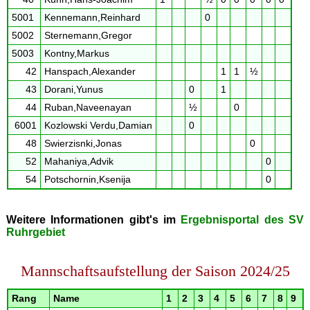
5001
Kennemann,Reinhard
0
5002
Sternemann,Gregor
5003
Kontny,Markus
42
Hanspach,Alexander
1
1
½
43
Dorani,Yunus
0
1
44
Ruban,Naveenayan
½
0
6001
Kozlowski Verdu,Damian
0
48
Swierzisnki,Jonas
0
52
Mahaniya,Advik
0
54
Potschornin,Ksenija
0
Weitere Informationen gibt's im
Ergebnisportal des SV
Ruhrgebiet
Mannschaftsaufstellung der Saison 2024/25
Rang
Name
1
2
3
4
5
6
7
8
9