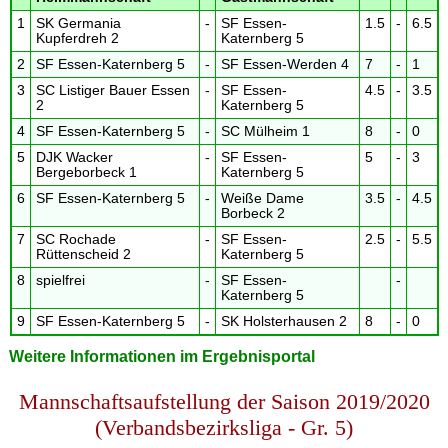
1
SK Germania
-
SF Essen-
1.5
-
6.5
Kupferdreh 2
Katernberg 5
2
SF Essen-Katernberg 5
-
SF Essen-Werden 4
7
-
1
3
SC Listiger Bauer Essen
-
SF Essen-
4.5
-
3.5
2
Katernberg 5
4
SF Essen-Katernberg 5
-
SC Mülheim 1
8
-
0
5
DJK Wacker
-
SF Essen-
5
-
3
Bergeborbeck 1
Katernberg 5
6
SF Essen-Katernberg 5
-
Weiße Dame
3.5
-
4.5
Borbeck 2
7
SC Rochade
-
SF Essen-
2.5
-
5.5
Rüttenscheid 2
Katernberg 5
8
spielfrei
-
SF Essen-
-
Katernberg 5
9
SF Essen-Katernberg 5
-
SK Holsterhausen 2
8
-
0
Weitere Informationen im Ergebnisportal
Mannschaftsaufstellung der Saison 2019/2020
(Verbandsbezirksliga - Gr. 5)