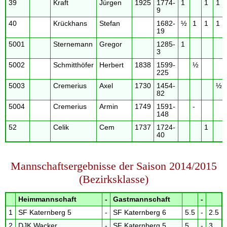
39
Kraft
Jürgen
1925
1774-
1
1
1
9
40
Krückhans
Stefan
1682-
½
1
1
1
19
5001
Sternemann
Gregor
1285-
1
3
5002
Schmitthöfer
Herbert
1838
1599-
½
225
5003
Cremerius
Axel
1730
1454-
½
82
5004
Cremerius
Armin
1749
1591-
-
148
52
Celik
Cem
1737
1724-
1
40
Mannschaftsergebnisse der Saison 2014/2015
(Bezirksklasse)
Heimmannschaft
-
Gastmannschaft
-
1
SF Katernberg 5
-
SF Katernberg 6
5.5
-
2.5
2
DJK Wacker
-
SF Katernberg 5
5
-
3