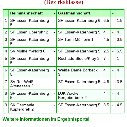
(Bezirksklasse)
Heimmannschaft
-
Gastmannschaft
-
1
SF Essen-Katernberg
-
SF Essen-Katernberg 6
6.5
-
1.5
5
2
SF Essen Überruhr 2
-
SF Essen-Katernberg 5
4
-
4
3
SF Essen-Katernberg
-
SV Turm Mülheim 1
4.5
-
3.5
5
4
SV Mülheim-Nord 6
-
SF Essen-Katernberg 5
2.5
-
5.5
5
SF Essen-Katernberg
-
Rochade Steele/Kray 3
7
-
1
5
6
SF Essen-Katernberg
-
Weiße Dame Borbeck
4
-
4
5
3
7
SV Rot-Weiß-
-
SF Essen-Katernberg 5
4.5
-
3.5
Altenessen 2
8
SF Essen-Katernberg
-
DJK Wacker
4
-
4
5
Bergeborbeck 2
9
SK Germania
-
SF Essen-Katernberg 5
3.5
-
4.5
Kupferdreh 2
Weitere Informationen im Ergebnisportal