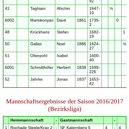
92
41
Taghiani
Afschin
1647-
½
10
6002
Mamikonyan
Davit
1861
1735-
0
2
48
Krückhans
Stefan
1682-
1
19
50
Gallas
Noel
1886
1624-
½
27
51
Otterpohl
Isabel
1600-
40
6001
Schmitthöfer
Herbert
1838
1599-
225
52
Jahrke
Jonas
1837
1653-
42
Mannschaftsergebnisse der Saison 2016/2017
(Bezirksliga)
Heimmannschaft
-
Gastmannschaft
-
1
Rochade Steele/Kray 2
-
SF Katernberg 5
4
-
4