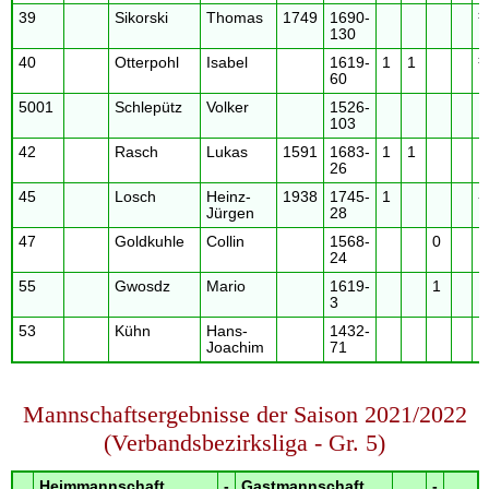
39
Sikorski
Thomas
1749
1690-
130
40
Otterpohl
Isabel
1619-
1
1
60
5001
Schlepütz
Volker
1526-
103
42
Rasch
Lukas
1591
1683-
1
1
26
45
Losch
Heinz-
1938
1745-
1
-
Jürgen
28
47
Goldkuhle
Collin
1568-
0
24
55
Gwosdz
Mario
1619-
1
3
53
Kühn
Hans-
1432-
Joachim
71
Mannschaftsergebnisse der Saison 2021/2022
(Verbandsbezirksliga - Gr. 5)
Heimmannschaft
-
Gastmannschaft
-