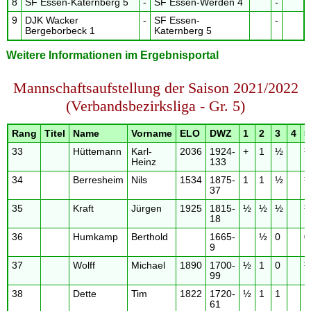
8
SF Essen-Katernberg 5
-
SF Essen-Werden 4
-
9
DJK Wacker
-
SF Essen-
-
Bergeborbeck 1
Katernberg 5
Weitere Informationen im Ergebnisportal
Mannschaftsaufstellung der Saison 2021/2022
(Verbandsbezirksliga - Gr. 5)
Rang
Titel
Name
Vorname
ELO
DWZ
1
2
3
4
5
33
Hüttemann
Karl-
2036
1924-
+
1
½
Heinz
133
34
Berresheim
Nils
1534
1875-
1
1
½
37
35
Kraft
Jürgen
1925
1815-
½
½
½
18
36
Humkamp
Berthold
1665-
½
0
0
9
37
Wolff
Michael
1890
1700-
½
1
0
99
38
Dette
Tim
1822
1720-
½
1
1
61