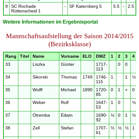
9
SC Rochade
-
SF Katernberg 5
5.5
-
2.5
Rüttenscheid 1
Weitere Informationen im Ergebnisportal
Mannschaftsaufstellung der Saison 2014/2015
(Bezirksklasse)
Rang
Titel
Name
Vorname
ELO
DWZ
1
2
3
4
33
Liszka
Günter
1717-
0
0
113
34
Sikorski
Thomas
1749
1746-
1
1
½
115
35
Wolff
Michael
1890
1720-
0
1
+
0
85
36
Weber
Rolf
1647-
1
0
½
53
37
Otremba
Edwin
1690-
½
0
1
½
92
38
Zell
Stefan
1707-
½
½
½
1
61