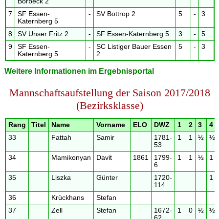
Borbeck 2
7
SF Essen-
-
SV Bottrop 2
5
-
3
Katernberg 5
8
SV Unser Fritz 2
-
SF Essen-Katernberg 5
3
-
5
9
SF Essen-
-
SC Listiger Bauer Essen
5
-
3
Katernberg 5
2
Weitere Informationen im Ergebnisportal
Mannschaftsaufstellung der Saison 2017/2018
(Bezirksklasse)
Rang
Titel
Name
Vorname
ELO
DWZ
1
2
3
4
33
Fattah
Samir
1781-
1
1
½
½
53
34
Mamikonyan
Davit
1861
1799-
1
1
½
1
6
35
Liszka
Günter
1720-
1
114
36
Krückhans
Stefan
37
Zell
Stefan
1672-
1
0
½
½
62