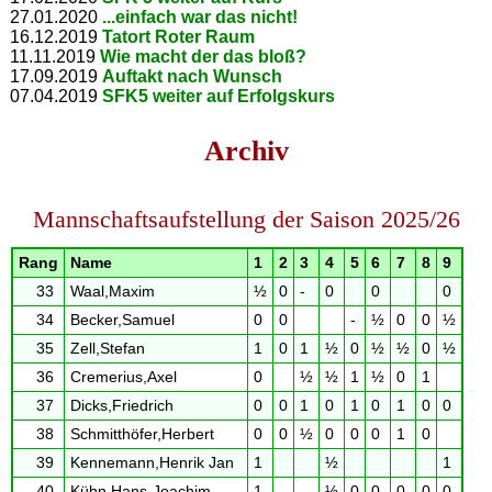
27.01.2020
...einfach war das nicht!
16.12.2019
Tatort Roter Raum
11.11.2019
Wie macht der das bloß?
17.09.2019
Auftakt nach Wunsch
07.04.2019
SFK5 weiter auf Erfolgskurs
Archiv
Mannschaftsaufstellung der Saison 2025/26
Rang
Name
1
2
3
4
5
6
7
8
9
33
Waal,Maxim
½
0
-
0
0
0
34
Becker,Samuel
0
0
-
½
0
0
½
35
Zell,Stefan
1
0
1
½
0
½
½
0
½
36
Cremerius,Axel
0
½
½
1
½
0
1
37
Dicks,Friedrich
0
0
1
0
1
0
1
0
0
38
Schmitthöfer,Herbert
0
0
½
0
0
0
1
0
39
Kennemann,Henrik Jan
1
½
1
40
Kühn,Hans-Joachim
1
½
0
0
0
0
0