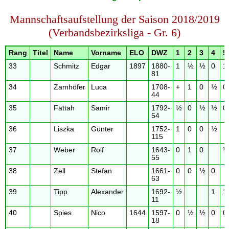
Mannschaftsaufstellung der Saison 2018/2019
(Verbandsbezirksliga - Gr. 6)
Rang
Titel
Name
Vorname
ELO
DWZ
1
2
3
4
5
33
Schmitz
Edgar
1897
1880-
1
½
½
0
1
81
34
Zamhöfer
Luca
1708-
+
1
0
½
0
44
35
Fattah
Samir
1792-
½
0
½
½
0
54
36
Liszka
Günter
1752-
1
0
0
½
115
37
Weber
Rolf
1643-
0
1
0
½
55
38
Zell
Stefan
1661-
0
0
½
0
63
39
Tipp
Alexander
1692-
½
1
1
11
40
Spies
Nico
1644
1597-
0
½
½
0
0
18