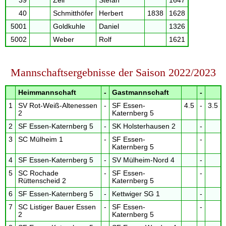
39
Zell
Stefan
1647
40
Schmitthöfer
Herbert
1838
1628
5001
Goldkuhle
Daniel
1326
5002
Weber
Rolf
1621
Mannschaftsergebnisse der Saison 2022/2023
Heimmannschaft
-
Gastmannschaft
-
1
SV Rot-Weiß-Altenessen
-
SF Essen-
4.5
-
3.5
2
Katernberg 5
2
SF Essen-Katernberg 5
-
SK Holsterhausen 2
-
3
SC Mülheim 1
-
SF Essen-
-
Katernberg 5
4
SF Essen-Katernberg 5
-
SV Mülheim-Nord 4
-
5
SC Rochade
-
SF Essen-
-
Rüttenscheid 2
Katernberg 5
6
SF Essen-Katernberg 5
-
Kettwiger SG 1
-
7
SC Listiger Bauer Essen
-
SF Essen-
-
2
Katernberg 5