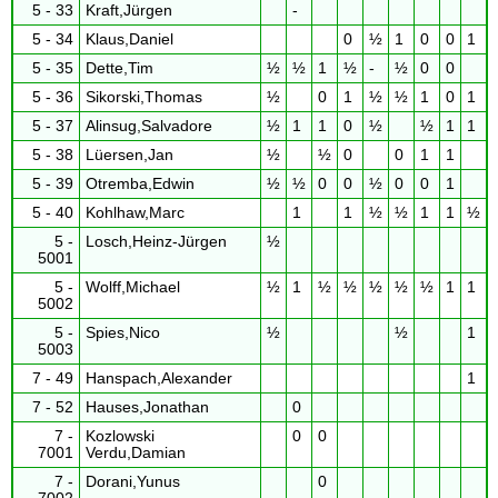
5 - 33
Kraft,Jürgen
-
5 - 34
Klaus,Daniel
0
½
1
0
0
1
5 - 35
Dette,Tim
½
½
1
½
-
½
0
0
5 - 36
Sikorski,Thomas
½
0
1
½
½
1
0
1
5 - 37
Alinsug,Salvadore
½
1
1
0
½
½
1
1
5 - 38
Lüersen,Jan
½
½
0
0
1
1
5 - 39
Otremba,Edwin
½
½
0
0
½
0
0
1
5 - 40
Kohlhaw,Marc
1
1
½
½
1
1
½
5 -
Losch,Heinz-Jürgen
½
5001
5 -
Wolff,Michael
½
1
½
½
½
½
½
1
1
5002
5 -
Spies,Nico
½
½
1
5003
7 - 49
Hanspach,Alexander
1
7 - 52
Hauses,Jonathan
0
7 -
Kozlowski
0
0
7001
Verdu,Damian
7 -
Dorani,Yunus
0