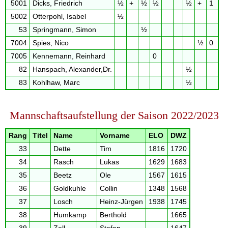
5001
Dicks, Friedrich
½
+
½
½
½
+
1
5002
Otterpohl, Isabel
½
53
Springmann, Simon
½
7004
Spies, Nico
½
0
7005
Kennemann, Reinhard
0
82
Hanspach, Alexander,Dr.
½
83
Kohlhaw, Marc
½
Mannschaftsaufstellung der Saison 2022/2023
Rang
Titel
Name
Vorname
ELO
DWZ
33
Dette
Tim
1816
1720
34
Rasch
Lukas
1629
1683
35
Beetz
Ole
1567
1615
36
Goldkuhle
Collin
1348
1568
37
Losch
Heinz-Jürgen
1938
1745
38
Humkamp
Berthold
1665