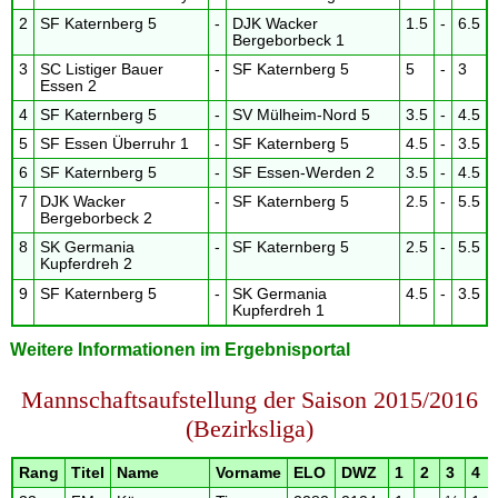
2
SF Katernberg 5
-
DJK Wacker
1.5
-
6.5
Bergeborbeck 1
3
SC Listiger Bauer
-
SF Katernberg 5
5
-
3
Essen 2
4
SF Katernberg 5
-
SV Mülheim-Nord 5
3.5
-
4.5
5
SF Essen Überruhr 1
-
SF Katernberg 5
4.5
-
3.5
6
SF Katernberg 5
-
SF Essen-Werden 2
3.5
-
4.5
7
DJK Wacker
-
SF Katernberg 5
2.5
-
5.5
Bergeborbeck 2
8
SK Germania
-
SF Katernberg 5
2.5
-
5.5
Kupferdreh 2
9
SF Katernberg 5
-
SK Germania
4.5
-
3.5
Kupferdreh 1
Weitere Informationen im Ergebnisportal
Mannschaftsaufstellung der Saison 2015/2016
(Bezirksliga)
Rang
Titel
Name
Vorname
ELO
DWZ
1
2
3
4