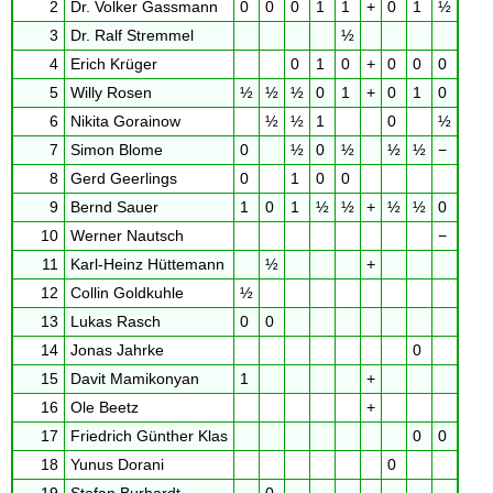
2
Dr. Volker Gassmann
0
0
0
1
1
+
0
1
½
3
Dr. Ralf Stremmel
½
4
Erich Krüger
0
1
0
+
0
0
0
5
Willy Rosen
½
½
½
0
1
+
0
1
0
6
Nikita Gorainow
½
½
1
0
½
7
Simon Blome
0
½
0
½
½
½
−
8
Gerd Geerlings
0
1
0
0
9
Bernd Sauer
1
0
1
½
½
+
½
½
0
10
Werner Nautsch
−
11
Karl-Heinz Hüttemann
½
+
12
Collin Goldkuhle
½
13
Lukas Rasch
0
0
14
Jonas Jahrke
0
15
Davit Mamikonyan
1
+
16
Ole Beetz
+
17
Friedrich Günther Klas
0
0
18
Yunus Dorani
0