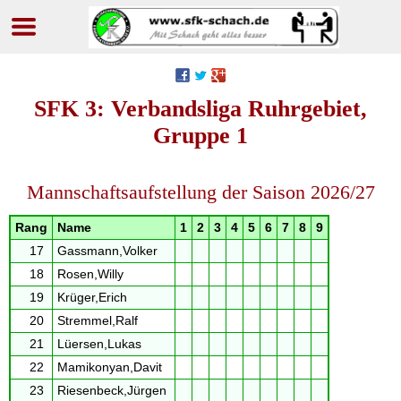
Navigation
überspringen
SFK 3: Verbandsliga Ruhrgebiet,
Gruppe 1
Mannschaftsaufstellung der Saison 2026/27
Rang
Name
1
2
3
4
5
6
7
8
9
17
Gassmann,Volker
18
Rosen,Willy
19
Krüger,Erich
20
Stremmel,Ralf
21
Lüersen,Lukas
22
Mamikonyan,Davit
23
Riesenbeck,Jürgen