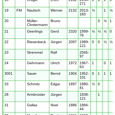
271
19
FM
Nautsch
Werner
2132
2013-
½
1
½
183
20
Müller-
Bruno
0
½
1
Clostermann
21
Geerlings
Gerd
2320
1999-
½
½
½
0
76
22
Riesenbeck
Jürgen
2097
1989-
0
0
½
½
121
23
Stremmel
Ralf
2045-
97
24
Gehrmann
Ulrich
1972
1967-
1
0
1
63
3001
Sauer
Bernd
1904
1952-
0
1
1
1
101
33
Schmitz
Edgar
1897
1880-
½
0
81
28
Armbrüster
Jürgen
1838-
1
121
31
Gallas
Noel
1886
1884-
44