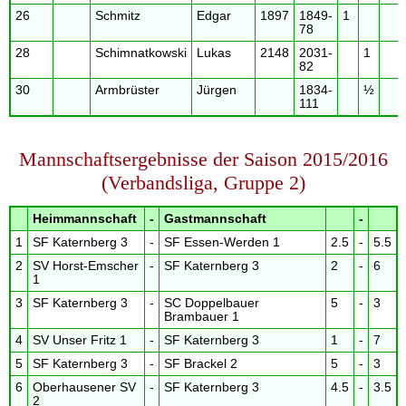
26
Schmitz
Edgar
1897
1849-
1
78
28
Schimnatkowski
Lukas
2148
2031-
1
82
30
Armbrüster
Jürgen
1834-
½
111
Mannschaftsergebnisse der Saison 2015/2016
(Verbandsliga, Gruppe 2)
Heimmannschaft
-
Gastmannschaft
-
1
SF Katernberg 3
-
SF Essen-Werden 1
2.5
-
5.5
2
SV Horst-Emscher
-
SF Katernberg 3
2
-
6
1
3
SF Katernberg 3
-
SC Doppelbauer
5
-
3
Brambauer 1
4
SV Unser Fritz 1
-
SF Katernberg 3
1
-
7
5
SF Katernberg 3
-
SF Brackel 2
5
-
3
6
Oberhausener SV
-
SF Katernberg 3
4.5
-
3.5
2