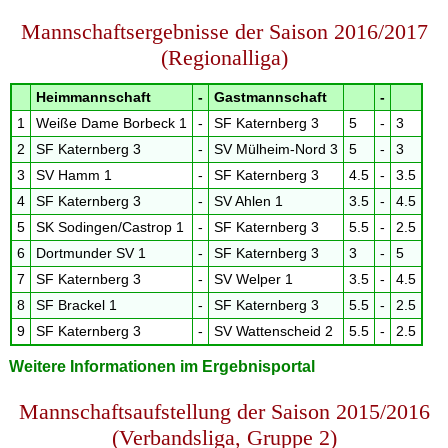
Mannschaftsergebnisse der Saison 2016/2017
(Regionalliga)
Heimmannschaft
-
Gastmannschaft
-
1
Weiße Dame Borbeck 1
-
SF Katernberg 3
5
-
3
2
SF Katernberg 3
-
SV Mülheim-Nord 3
5
-
3
3
SV Hamm 1
-
SF Katernberg 3
4.5
-
3.5
4
SF Katernberg 3
-
SV Ahlen 1
3.5
-
4.5
5
SK Sodingen/Castrop 1
-
SF Katernberg 3
5.5
-
2.5
6
Dortmunder SV 1
-
SF Katernberg 3
3
-
5
7
SF Katernberg 3
-
SV Welper 1
3.5
-
4.5
8
SF Brackel 1
-
SF Katernberg 3
5.5
-
2.5
9
SF Katernberg 3
-
SV Wattenscheid 2
5.5
-
2.5
Weitere Informationen im Ergebnisportal
Mannschaftsaufstellung der Saison 2015/2016
(Verbandsliga, Gruppe 2)