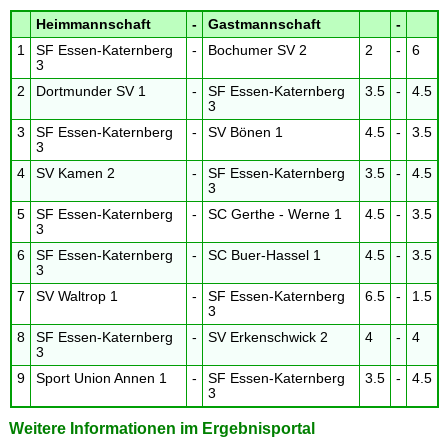
Heimmannschaft
-
Gastmannschaft
-
1
SF Essen-Katernberg
-
Bochumer SV 2
2
-
6
3
2
Dortmunder SV 1
-
SF Essen-Katernberg
3.5
-
4.5
3
3
SF Essen-Katernberg
-
SV Bönen 1
4.5
-
3.5
3
4
SV Kamen 2
-
SF Essen-Katernberg
3.5
-
4.5
3
5
SF Essen-Katernberg
-
SC Gerthe - Werne 1
4.5
-
3.5
3
6
SF Essen-Katernberg
-
SC Buer-Hassel 1
4.5
-
3.5
3
7
SV Waltrop 1
-
SF Essen-Katernberg
6.5
-
1.5
3
8
SF Essen-Katernberg
-
SV Erkenschwick 2
4
-
4
3
9
Sport Union Annen 1
-
SF Essen-Katernberg
3.5
-
4.5
3
Weitere Informationen im Ergebnisportal