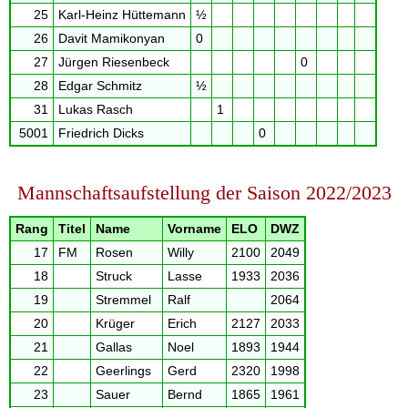
25
Karl-Heinz Hüttemann
½
26
Davit Mamikonyan
0
27
Jürgen Riesenbeck
0
28
Edgar Schmitz
½
31
Lukas Rasch
1
5001
Friedrich Dicks
0
Mannschaftsaufstellung der Saison 2022/2023
Rang
Titel
Name
Vorname
ELO
DWZ
17
FM
Rosen
Willy
2100
2049
18
Struck
Lasse
1933
2036
19
Stremmel
Ralf
2064
20
Krüger
Erich
2127
2033
21
Gallas
Noel
1893
1944
22
Geerlings
Gerd
2320
1998
23
Sauer
Bernd
1865
1961