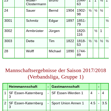
23
Müller-
Bruno
2044-
1
1
½
1
Clostermann
63
24
Sauer
Bernd
1904
1902-
½
½
½
98
3001
Schmitz
Edgar
1897
1851-
½
79
3002
Armbrüster
Jürgen
1820-
½
1
116
3003
Dette
Tim
1822
1818-
½
½
½
½
53
28
Wolff
Michael
1890
1744-
89
Mannschaftsergebnisse der Saison 2017/2018
(Verbandsliga, Gruppe 1)
Heimmannschaft
-
Gastmannschaft
-
1
SF Essen-Katernberg
-
SF Essen-Werden 1
4
-
4
3
2
SF Essen-Katernberg
-
Sport Union Annen 1
4.5
-
3.5
3