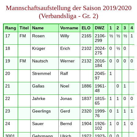
Mannschaftsaufstellung der Saison 2019/2020
(Verbandsliga - Gr. 2)
Rang
Titel
Name
Vorname
ELO
DWZ
1
2
3
4
17
FM
Rosen
Willy
2165
2106-
½
½
½
1
299
18
Krüger
Erich
2102
2024-
0
½
0
275
19
FM
Nautsch
Werner
2132
2016-
0
0
0
0
184
20
Stremmel
Ralf
2045-
1
97
21
Gallas
Noel
1886
1961-
0
1
48
22
Jahrke
Jonas
1837
1815-
1
1
0
0
65
23
Geerlings
Gerd
2320
1999-
0
1
1
1
76
24
Sauer
Bernd
1904
1926-
1
0
1
0
102
3001
Gehrmann
Ulrich
1972
1923-
0
0