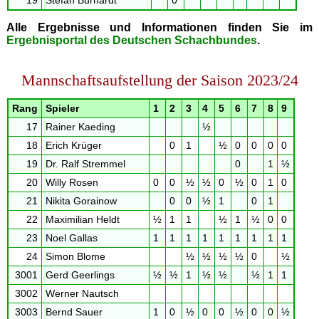
19
Stefan Burhardt
0
Alle Ergebnisse und Informationen finden Sie im
Ergebnisportal des Deutschen Schachbundes
.
Mannschaftsaufstellung der Saison 2023/24
Rang
Spieler
1
2
3
4
5
6
7
8
9
17
Rainer Kaeding
½
18
Erich Krüger
0
1
½
0
0
0
0
19
Dr. Ralf Stremmel
0
1
½
20
Willy Rosen
0
0
½
½
0
½
0
1
0
21
Nikita Gorainow
0
0
½
1
0
1
22
Maximilian Heldt
½
1
1
½
1
½
0
0
23
Noel Gallas
1
1
1
1
1
1
1
1
1
24
Simon Blome
½
½
½
½
0
½
3001
Gerd Geerlings
½
½
1
½
½
½
1
1
3002
Werner Nautsch
3003
Bernd Sauer
1
0
½
0
0
½
0
0
½