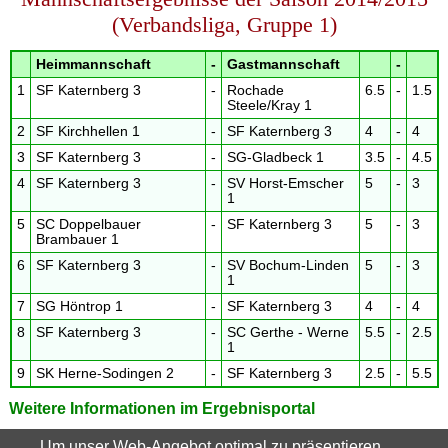
(Verbandsliga, Gruppe 1)
Heimmannschaft
-
Gastmannschaft
-
1
SF Katernberg 3
-
Rochade
6.5
-
1.5
Steele/Kray 1
2
SF Kirchhellen 1
-
SF Katernberg 3
4
-
4
3
SF Katernberg 3
-
SG-Gladbeck 1
3.5
-
4.5
4
SF Katernberg 3
-
SV Horst-Emscher
5
-
3
1
5
SC Doppelbauer
-
SF Katernberg 3
5
-
3
Brambauer 1
6
SF Katernberg 3
-
SV Bochum-Linden
5
-
3
1
7
SG Höntrop 1
-
SF Katernberg 3
4
-
4
8
SF Katernberg 3
-
SC Gerthe - Werne
5.5
-
2.5
1
9
SK Herne-Sodingen 2
-
SF Katernberg 3
2.5
-
5.5
Weitere Informationen im Ergebnisportal
Um unser Web-Angebot optimal zu präsentieren,