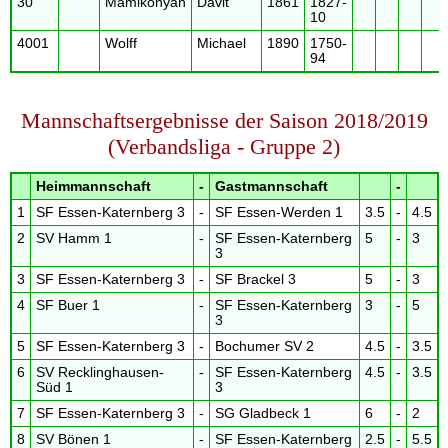
30
Mamikonyan
Davit
1861
1827-
10
4001
Wolff
Michael
1890
1750-
94
Mannschaftsergebnisse der Saison 2018/2019
(Verbandsliga - Gruppe 2)
Heimmannschaft
-
Gastmannschaft
-
1
SF Essen-Katernberg 3
-
SF Essen-Werden 1
3.5
-
4.5
2
SV Hamm 1
-
SF Essen-Katernberg
5
-
3
3
3
SF Essen-Katernberg 3
-
SF Brackel 3
5
-
3
4
SF Buer 1
-
SF Essen-Katernberg
3
-
5
3
5
SF Essen-Katernberg 3
-
Bochumer SV 2
4.5
-
3.5
6
SV Recklinghausen-
-
SF Essen-Katernberg
4.5
-
3.5
Süd 1
3
7
SF Essen-Katernberg 3
-
SG Gladbeck 1
6
-
2
8
SV Bönen 1
-
SF Essen-Katernberg
2.5
-
5.5