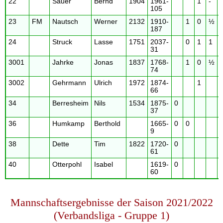
22
Sauer
Bernd
1904
1961-
1
-
105
23
FM
Nautsch
Werner
2132
1910-
1
0
½
187
24
Struck
Lasse
1751
2037-
0
1
1
31
3001
Jahrke
Jonas
1837
1768-
1
0
½
74
3002
Gehrmann
Ulrich
1972
1874-
1
66
34
Berresheim
Nils
1534
1875-
0
37
36
Humkamp
Berthold
1665-
0
0
9
38
Dette
Tim
1822
1720-
0
61
40
Otterpohl
Isabel
1619-
0
60
Mannschaftsergebnisse der Saison 2021/2022
(Verbandsliga - Gruppe 1)