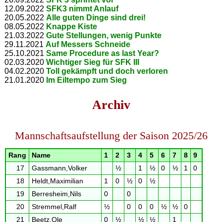
12.09.2022
SFK3 nimmt Anlauf
20.05.2022
Alle guten Dinge sind drei!
08.05.2022
Knappe Kiste
21.03.2022
Gute Stellungen, wenig Punkte
29.11.2021
Auf Messers Schneide
25.10.2021
Same Procedure as last Year?
02.03.2020
Wichtiger Sieg für SFK III
04.02.2020
Toll gekämpft und doch verloren
21.01.2020
Im Eiltempo zum Sieg
Archiv
Mannschaftsaufstellung der Saison 2025/26
Rang
Name
1
2
3
4
5
6
7
8
9
17
Gassmann,Volker
½
1
½
0
½
1
0
18
Heldt,Maximilian
1
0
½
0
½
19
Berresheim,Nils
0
0
20
Stremmel,Ralf
½
0
0
0
½
½
0
21
Beetz,Ole
0
½
½
½
1