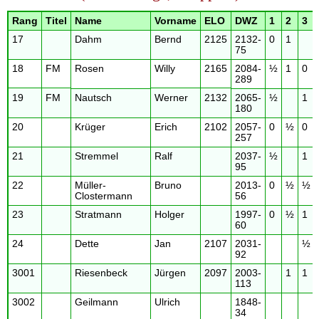
Rang
Titel
Name
Vorname
ELO
DWZ
1
2
3
17
Dahm
Bernd
2125
2132-
0
1
75
18
FM
Rosen
Willy
2165
2084-
½
1
0
289
19
FM
Nautsch
Werner
2132
2065-
½
1
180
20
Krüger
Erich
2102
2057-
0
½
0
257
21
Stremmel
Ralf
2037-
½
1
95
22
Müller-
Bruno
2013-
0
½
½
Clostermann
56
23
Stratmann
Holger
1997-
0
½
1
60
24
Dette
Jan
2107
2031-
½
92
3001
Riesenbeck
Jürgen
2097
2003-
1
1
113
3002
Geilmann
Ulrich
1848-
34