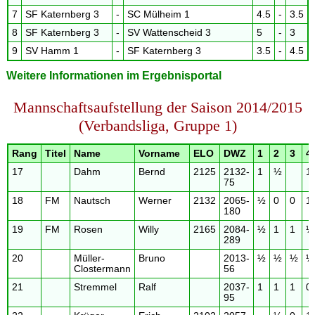
7
SF Katernberg 3
-
SC Mülheim 1
4.5
-
3.5
8
SF Katernberg 3
-
SV Wattenscheid 3
5
-
3
9
SV Hamm 1
-
SF Katernberg 3
3.5
-
4.5
Weitere Informationen im Ergebnisportal
Mannschaftsaufstellung der Saison 2014/2015
(Verbandsliga, Gruppe 1)
Rang
Titel
Name
Vorname
ELO
DWZ
1
2
3
4
17
Dahm
Bernd
2125
2132-
1
½
1
75
18
FM
Nautsch
Werner
2132
2065-
½
0
0
1
180
19
FM
Rosen
Willy
2165
2084-
½
1
1
½
289
20
Müller-
Bruno
2013-
½
½
½
½
Clostermann
56
21
Stremmel
Ralf
2037-
1
1
1
0
95