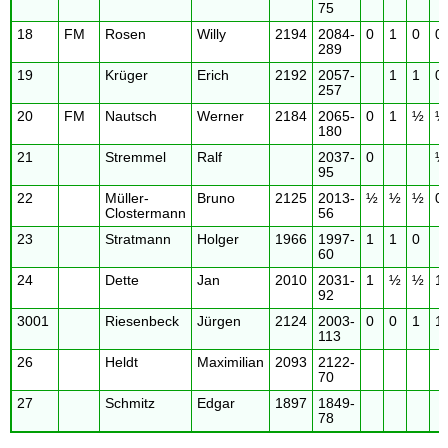
75
18
FM
Rosen
Willy
2194
2084-
0
1
0
0
289
19
Krüger
Erich
2192
2057-
1
1
0
257
20
FM
Nautsch
Werner
2184
2065-
0
1
½
½
180
21
Stremmel
Ralf
2037-
0
½
95
22
Müller-
Bruno
2125
2013-
½
½
½
0
Clostermann
56
23
Stratmann
Holger
1966
1997-
1
1
0
60
24
Dette
Jan
2010
2031-
1
½
½
1
92
3001
Riesenbeck
Jürgen
2124
2003-
0
0
1
1
113
26
Heldt
Maximilian
2093
2122-
70
27
Schmitz
Edgar
1897
1849-
78