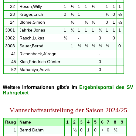
22
Rosen,Willy
1
½
1
1
½
1
1
1
23
Krüger,Erich
0
½
1
½
0
½
24
Blome,Simon
½
½
½
0
1
½
3001
Jahrke,Jonas
1
½
1
1
1
½
1
1
1
3002
Rasch,Lukas
½
-
0
0
3003
Sauer,Bernd
1
½
½
½
½
½
0
41
Riesenbeck,Jüregn
-
45
Klas,Friedrich Günter
0
52
Mahaniya,Advik
0
Weitere Informationen gibt's im
Ergebnisportal des SV
Ruhrgebiet
Mannschaftsaufstellung der Saison 2024/25
Rang
Name
1
2
3
4
5
6
7
8
9
1
Bernd Dahm
½
0
1
0
+
0
½