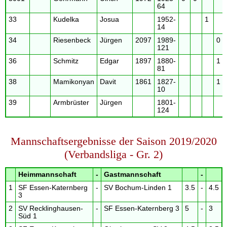
64
33
Kudelka
Josua
1952-
1
14
34
Riesenbeck
Jürgen
2097
1989-
0
121
36
Schmitz
Edgar
1897
1880-
1
81
38
Mamikonyan
Davit
1861
1827-
1
10
39
Armbrüster
Jürgen
1801-
124
Mannschaftsergebnisse der Saison 2019/2020
(Verbandsliga - Gr. 2)
Heimmannschaft
-
Gastmannschaft
-
1
SF Essen-Katernberg
-
SV Bochum-Linden 1
3.5
-
4.5
3
2
SV Recklinghausen-
-
SF Essen-Katernberg 3
5
-
3
Süd 1