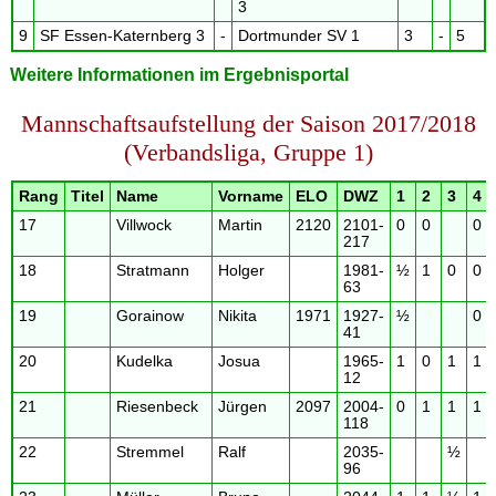
3
9
SF Essen-Katernberg 3
-
Dortmunder SV 1
3
-
5
Weitere Informationen im Ergebnisportal
Mannschaftsaufstellung der Saison 2017/2018
(Verbandsliga, Gruppe 1)
Rang
Titel
Name
Vorname
ELO
DWZ
1
2
3
4
17
Villwock
Martin
2120
2101-
0
0
0
217
18
Stratmann
Holger
1981-
½
1
0
0
63
19
Gorainow
Nikita
1971
1927-
½
0
41
20
Kudelka
Josua
1965-
1
0
1
1
12
21
Riesenbeck
Jürgen
2097
2004-
0
1
1
1
118
22
Stremmel
Ralf
2035-
½
96