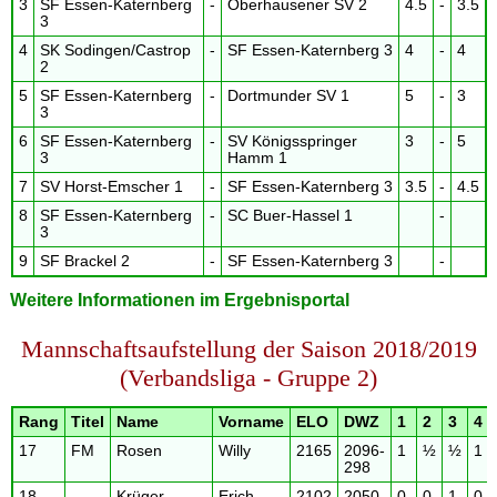
3
SF Essen-Katernberg
-
Oberhausener SV 2
4.5
-
3.5
3
4
SK Sodingen/Castrop
-
SF Essen-Katernberg 3
4
-
4
2
5
SF Essen-Katernberg
-
Dortmunder SV 1
5
-
3
3
6
SF Essen-Katernberg
-
SV Königsspringer
3
-
5
3
Hamm 1
7
SV Horst-Emscher 1
-
SF Essen-Katernberg 3
3.5
-
4.5
8
SF Essen-Katernberg
-
SC Buer-Hassel 1
-
3
9
SF Brackel 2
-
SF Essen-Katernberg 3
-
Weitere Informationen im Ergebnisportal
Mannschaftsaufstellung der Saison 2018/2019
(Verbandsliga - Gruppe 2)
Rang
Titel
Name
Vorname
ELO
DWZ
1
2
3
4
17
FM
Rosen
Willy
2165
2096-
1
½
½
1
298
18
Krüger
Erich
2102
2050-
0
0
1
0