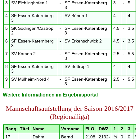
3
SV Eichlinghofen 1
-
SF Essen-Katernberg
3
-
5
3
4
SF Essen-Katernberg
-
SV Bönen 1
4
-
4
3
5
SK Sodingen/Castrop
-
SF Essen-Katernberg
4.5
-
3.5
2
3
6
SF Essen-Katernberg
-
SV Erkenschwick 2
4.5
-
3.5
3
7
SV Kamen 2
-
SF Essen-Katernberg
2.5
-
5.5
3
8
SF Essen-Katernberg
-
SV Bottrop 1
4
-
4
3
9
SV Mülheim-Nord 4
-
SF Essen-Katernberg
2.5
-
5.5
3
Weitere Informationen im Ergebnisportal
Mannschaftsaufstellung der Saison 2016/2017
(Regionalliga)
Rang
Titel
Name
Vorname
ELO
DWZ
1
2
3
4
17
Dahm
Bernd
2108
2132-
½
0
0
½