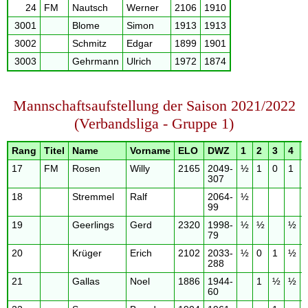
24
FM
Nautsch
Werner
2106
1910
3001
Blome
Simon
1913
1913
3002
Schmitz
Edgar
1899
1901
3003
Gehrmann
Ulrich
1972
1874
Mannschaftsaufstellung der Saison 2021/2022
(Verbandsliga - Gruppe 1)
Rang
Titel
Name
Vorname
ELO
DWZ
1
2
3
4
17
FM
Rosen
Willy
2165
2049-
½
1
0
1
307
18
Stremmel
Ralf
2064-
½
99
19
Geerlings
Gerd
2320
1998-
½
½
½
79
20
Krüger
Erich
2102
2033-
½
0
1
½
288
21
Gallas
Noel
1886
1944-
1
½
½
60