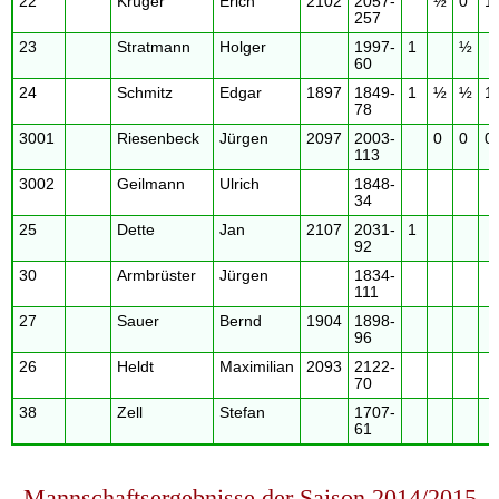
22
Krüger
Erich
2102
2057-
½
0
1
257
23
Stratmann
Holger
1997-
1
½
60
24
Schmitz
Edgar
1897
1849-
1
½
½
1
78
3001
Riesenbeck
Jürgen
2097
2003-
0
0
0
113
3002
Geilmann
Ulrich
1848-
34
25
Dette
Jan
2107
2031-
1
92
30
Armbrüster
Jürgen
1834-
111
27
Sauer
Bernd
1904
1898-
96
26
Heldt
Maximilian
2093
2122-
70
38
Zell
Stefan
1707-
61
Mannschaftsergebnisse der Saison 2014/2015