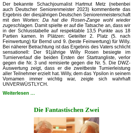
Der bekannte Schachjournalist Hartmut Metz (nebenbei
auch Deutscher Seniorenmeister 2023) kommentierte das
Ergebnis der diesjährigen Deutschen Seniorenmeisterschaft
mit den Worten:
Da hat die Rosen-Zange wohl wieder
zugeschlagen.
Damit spielte er auf die Tatsache an, dass wir
in der Schlusstabelle auf respektable 13,5 Punkte aus 18
Partien kamen. In Plätzen: Geteilter 2. Platz (5. nach
Feinwertung) für Bernd und 9. (beste Feinwertung) für Willy.
Bei näherer Betrachtung ist das Ergebnis des Vaters schlicht
sensationell: Der 91jährige Willy Rosen besiegte im
Turnierverlauf die beiden Ersten der Startrangliste, verlor
gegen die Nr. 3 und remisierte gegen die Nr. 5. Die DWZ-
Auswertung zeigt, dass er die zweitbeste Turnierleistung
aller Teilnehmer erzielt hat. Willy, dem das Ypsilon in seinem
Vornamen immer wichtig war, zeigte sich wahrhaft
UNVERWÜSTLYCH.
Der
Weiterlesen …
Unverwüstlyche
Die Fantastischen Zwei