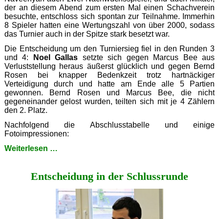
der an diesem Abend zum ersten Mal einen Schachverein
besuchte, entschloss sich spontan zur Teilnahme. Immerhin
8 Spieler hatten eine Wertungszahl von über 2000, sodass
das Turnier auch in der Spitze stark besetzt war.
Die Entscheidung um den Turniersieg fiel in den Runden 3
und 4:
Noel Gallas
setzte sich gegen Marcus Bee aus
Verluststellung heraus äußerst glücklich und gegen Bernd
Rosen bei knapper Bedenkzeit trotz hartnäckiger
Verteidigung durch und hatte am Ende alle 5 Partien
gewonnen. Bernd Rosen und Marcus Bee, die nicht
gegeneinander gelost wurden, teilten sich mit je 4 Zählern
den 2. Platz.
Nachfolgend die Abschlusstabelle und einige
Fotoimpressionen:
Fünf
Weiterlesen …
aus
fünf
Entscheidung in der Schlussrunde
für
Noel