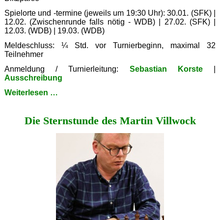
Spielorte und -termine (jeweils um 19:30 Uhr): 30.01. (SFK) |
12.02. (Zwischenrunde falls nötig - WDB) | 27.02. (SFK) |
12.03. (WDB) | 19.03. (WDB)
Meldeschluss: ¼ Std. vor Turnierbeginn, maximal 32
Teilnehmer
Anmeldung / Turnierleitung:
Sebastian Korste
|
Ausschreibung
Einladung
Weiterlesen …
zum
Pokalturnier
Die Sternstunde des Martin Villwock
um
den
Förderturm