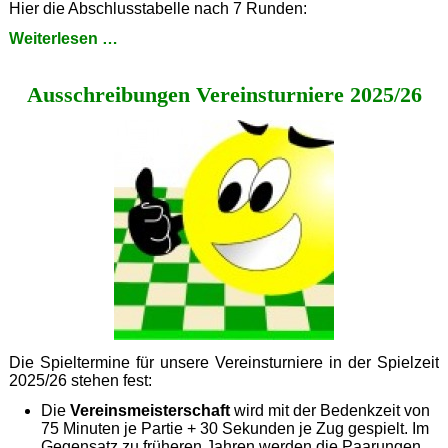
Hier die Abschlusstabelle nach 7 Runden:
Entscheidung
Weiterlesen …
in
der
Ausschreibungen Vereinsturniere 2025/26
Schlussrunde
Die Spieltermine für unsere Vereinsturniere in der Spielzeit
2025/26 stehen fest:
Die
Vereinsmeisterschaft
wird mit der Bedenkzeit von
75 Minuten je Partie + 30 Sekunden je Zug gespielt. Im
Gegensatz zu früheren Jahren werden die Paarungen