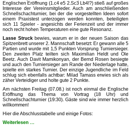
Englischen Eröffnung (1.c4 e5 2.Sc3 Lb4!?) stieß auf großes
Interesse der Vereinsmitglieder. Auch am anschließenden
Schnellschachturnier, bei der die vorgestellten Ideen sofort
einem Praxistest unterzogen werden konnten, beteiligten
sich 11 Spieler - angesichts der Ferienzeit und der immer
noch recht hohen Temperaturen eine gute Resonanz.
Lasse Struck
bewies, warum er in der neuen Saison das
Spitzenbrett unserer 2. Mannschaft besetzt: Er gewann alle 5
Partien und wurde mit 1,5 Punkten Vorsprung Turniersieger.
Den zweiten Platz teilten sich Maximilian Heldt und Ole
Beetz. Auch Davit Mamikonyan, der Bernd Rosen besiegte
und auch den Turniersieger am Rande der Niederlage hatte,
spielte ein starkes Turnier. Der einzige Jugendliche im Feld
schlug sich ebenfalls achtbar: Milad Tamass erwies sich als
zäher Verteidiger und holte gute 2 Punkte.
Am nächsten Freitag (07.08.) ist noch einmal die Englische
Eröffnung das Thema von Vortrag (18 Uhr) und
Schnellschachturnier (19:30). Gäste sind wie immer herzlich
willkommen!
Hier die Abschlusstabelle und einige Fotos:
Lasse
Weiterlesen …
ist