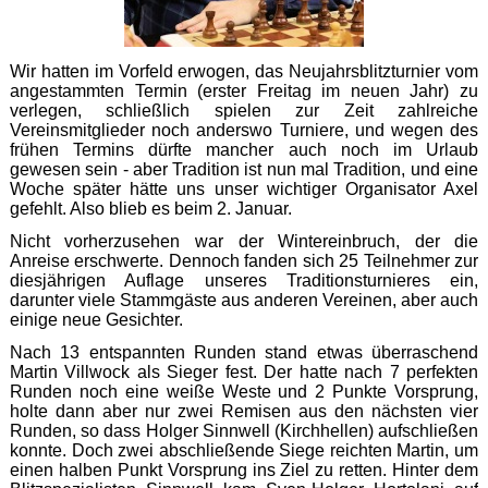
Wir hatten im Vorfeld erwogen, das Neujahrsblitzturnier vom
angestammten Termin (erster Freitag im neuen Jahr) zu
verlegen, schließlich spielen zur Zeit zahlreiche
Vereinsmitglieder noch anderswo Turniere, und wegen des
frühen Termins dürfte mancher auch noch im Urlaub
gewesen sein - aber Tradition ist nun mal Tradition, und eine
Woche später hätte uns unser wichtiger Organisator Axel
gefehlt. Also blieb es beim 2. Januar.
Nicht vorherzusehen war der Wintereinbruch, der die
Anreise erschwerte. Dennoch fanden sich 25 Teilnehmer zur
diesjährigen Auflage unseres Traditionsturnieres ein,
darunter viele Stammgäste aus anderen Vereinen, aber auch
einige neue Gesichter.
Nach 13 entspannten Runden stand etwas überraschend
Martin Villwock als Sieger fest. Der hatte nach 7 perfekten
Runden noch eine weiße Weste und 2 Punkte Vorsprung,
holte dann aber nur zwei Remisen aus den nächsten vier
Runden, so dass Holger Sinnwell (Kirchhellen) aufschließen
konnte. Doch zwei abschließende Siege reichten Martin, um
einen halben Punkt Vorsprung ins Ziel zu retten. Hinter dem