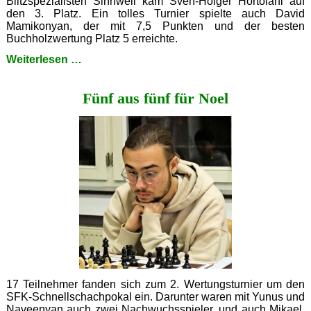
Blitzspezialisten Sinnwell kam Sven-Holger Hortolani auf
den 3. Platz. Ein tolles Turnier spielte auch David
Mamikonyan, der mit 7,5 Punkten und der besten
Buchholzwertung Platz 5 erreichte.
Die
Weiterlesen …
Sternstunde
des
Fünf aus fünf für Noel
Martin
Villwock
17 Teilnehmer fanden sich zum 2. Wertungsturnier um den
SFK-Schnellschachpokal ein. Darunter waren mit Yunus und
Naveenyan auch zwei Nachwuchsspieler, und auch Mikael,