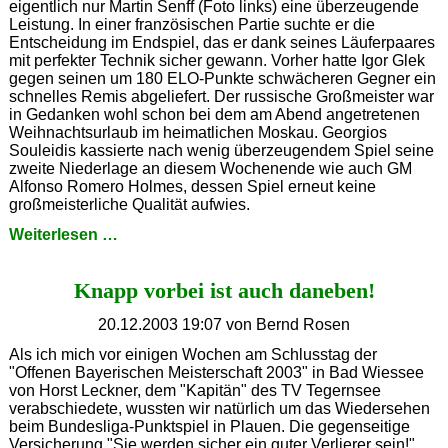
eigentlich nur Martin Senff (Foto links) eine überzeugende
Leistung. In einer französischen Partie suchte er die
Entscheidung im Endspiel, das er dank seines Läuferpaares
mit perfekter Technik sicher gewann. Vorher hatte Igor Glek
gegen seinen um 180 ELO-Punkte schwächeren Gegner ein
schnelles Remis abgeliefert. Der russische Großmeister war
in Gedanken wohl schon bei dem am Abend angetretenen
Weihnachtsurlaub im heimatlichen Moskau. Georgios
Souleidis kassierte nach wenig überzeugendem Spiel seine
zweite Niederlage an diesem Wochenende wie auch GM
Alfonso Romero Holmes, dessen Spiel erneut keine
großmeisterliche Qualität aufwies.
Ein
Weiterlesen …
Satz
mit
Knapp vorbei ist auch daneben!
X
...
20.12.2003 19:07
von Bernd Rosen
A
ls ich mich vor einigen Wochen am Schlusstag der
"Offenen Bayerischen Meisterschaft 2003" in Bad Wiessee
von Horst Leckner, dem "Kapitän" des TV Tegernsee
verabschiedete, wussten wir natürlich um das Wiedersehen
beim Bundesliga-Punktspiel in Plauen. Die gegenseitige
Versicherung "Sie werden sicher ein guter Verlierer sein!"