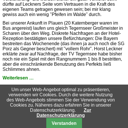
dürfte auf Leckners Seite vom Vertrauen in die Kraft des
eigenen Teams getragen gewesen sein; bei mir klang
gewiss auch ein wenig "Pfeifen im Walde" durch.
B
ei unserer Ankunft in Plauen (20 Katernberger waren im
Bus angereist) laufen uns gleich Tegernseer Großmeister in
Scharen über den Weg. Diskrete Nachfragen an der Hotel-
Rezeption bestätigten unsere Befürchtungen: Die Bayern
bestreiten das Wochenende (das ihnen ja auch noch die SG
Porz als Gegner beschert) mit "vollem Rohr". Horst Leckner
erklärte zwar auf Nachfrage, der TV Tegernsee habe bisher
noch nie ein Spiel mit den Rangnummern 1 bis 8 bestritten,
aber die einschränkende Benutzung des Perfekts ließ
Schlimmes ahnen.
Knapp
Weiterlesen …
vorbei
Zurück zum Auswahlmenu
|
Alle Nachrichten anzeigen
ist
Um unser Web-Angebot optimal zu präsentieren,
auch
verwenden wir Cookies. Durch die weitere Nutzung
Suchbegriffe
daneben!
des Web-Angebots stimmen Sie der Verwendung von
Cookies zu. Näheres dazu erfahren Sie in unserer
Datenschutzerklärung.
Zur
Datenschutzerklärung
Nach oben
Verstanden
© 2026 Schachfreunde Essen-Katernberg 04/32 e.V.