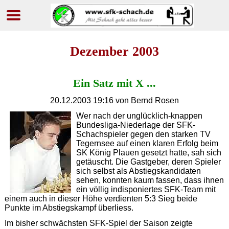
Navigation
überspringen
Dezember 2003
Ein Satz mit X ...
20.12.2003 19:16
von Bernd Rosen
W
er nach der unglücklich-knappen
Bundesliga-Niederlage der SFK-
Schachspieler gegen den starken TV
Tegernsee auf einen klaren Erfolg beim
SK König Plauen gesetzt hatte, sah sich
getäuscht. Die Gastgeber, deren Spieler
sich selbst als Abstiegskandidaten
sehen, konnten kaum fassen, dass ihnen
ein völlig indisponiertes SFK-Team mit
einem auch in dieser Höhe verdienten 5:3 Sieg beide
Punkte im Abstiegskampf überliess.
I
m bisher schwächsten SFK-Spiel der Saison zeigte