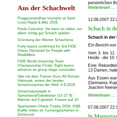
persönlichen B
Aus der Schachwelt
Weiterlesen …
Praggnanandhaa triumphs at Saint
12.08.2007 22:
Louis Rapid & Blitz 2026
Schach in d
Paula Czäczine: Sie kann so vieles, vor
allem richtig gut Schach spielen
Schach in der
Gründung der Wiener Schacheria
Ein Bericht von
Forty teams confirmed for 3rd FIDE
Chess Olympiad for People with
Vom 3. bis 11.
Disabilities
Heide - die 10.
FIDE World University Team
Championship Finals: Eight teams
Eine Rekordtei
advance as group stage concludes
13 Damen, hatte
Übe mit dem Trainer-Guru IM Roman
Aus Essen ware
Vidonyak, einem der besten
(Germania Kupf
Schachcoaches der Welt, 6.8.2026
Joachim Neese
Schacholympiade in
Weiterlesen …
Samarkand/Usbekistan (15-27.9) :
Männer auf 5 gesetzt, Frauen auf 10
i
Sparkassen Chess Trophy 2026: DSB-
07.08.2007 22:
Kräfte mitten im Turniergeschehen in
Dortmund
In Memoria