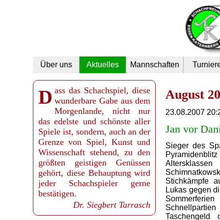
Navigation
Über uns
Aktuelles
Mannschaften
Turnier
überspringen
Dass das Schachspiel, diese
August 2
wunderbare Gabe aus dem
Morgenlande, nicht nur
23.08.2007 20:
das edelste und schönste aller
Jan vor Dan
Spiele ist, sondern, auch an der
Grenze von Spiel, Kunst und
Sieger des Sp
Wissenschaft stehend, zu den
Pyramidenblit
größten geistigen Genüssen
Altersklasse
gehört, diese Behauptung wird
Schimnatkowski
Stichkämpfe a
jeder Schachspieler gerne
Lukas gegen di
bestätigen.
Sommerferien 
Dr. Siegbert Tarrasch
Schnellpartien
Taschengeld 