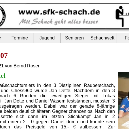
e
Termine
Jugend
Senioren
Schachwelt
F
007
21 von Bernd Rosen
iel
aßschachturniers in den 3 Disziplinen Räuberschach,
z und Chess960 wurde Jan Dette. Nachdem in den 3
n nach 6 Runden die jeweiligen Sieger mit Lukas
, Jan Dette und Daniel Wasem feststanden, mussten 3
usgetragen werden. Dabei war der gerade 8-jährige
e beiden deutlich älteren Gegner chancenlos. Nach den
setzte sich dann im letzten Stichkampf Jan in 2
 mit einem 2 : 0 gegen Daniel durch und konnte sein
durch das Preisgeld von 15,- € aufbessern. Zur