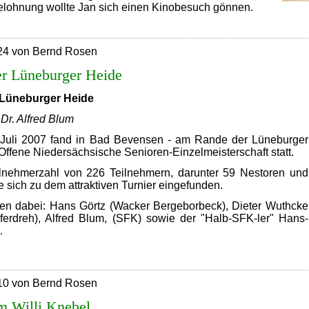
elohnung wollte Jan sich einen Kinobesuch gönnen.
Jan
vor
Daniel
24 von Bernd Rosen
er Lüneburger Heide
 Lüneburger Heide
 Dr. Alfred Blum
 Juli 2007 fand in Bad Bevensen - am Rande der Lüneburger
 Offene Niedersächsische Senioren-Einzelmeisterschaft statt.
lnehmerzahl von 226 Teilnehmern, darunter 59 Nestoren und
 sich zu dem attraktiven Turnier eingefunden.
n dabei: Hans Görtz (Wacker Bergeborbeck), Dieter Wuthcke
erdreh), Alfred Blum, (SFK) sowie der "Halb-SFK-ler" Hans-
.
Schach
n
der
10 von Bernd Rosen
Lüneburger
Heide
m Willi Knebel