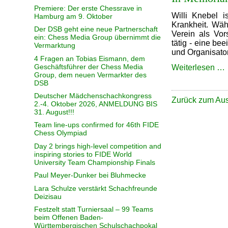
Premiere: Der erste Chessrave in
Willi Knebel 
Hamburg am 9. Oktober
Krankheit. Wäh
Der DSB geht eine neue Partnerschaft
Verein als Vors
ein: Chess Media Group übernimmt die
tätig - eine be
Vermarktung
und Organisato
4 Fragen an Tobias Eismann, dem
Geschäftsführer der Chess Media
I
Weiterlesen …
Group, dem neuen Vermarkter des
DSB
W
Deutscher Mädchenschachkongress
Zurück zum A
2.-4. Oktober 2026, ANMELDUNG BIS
31. August!!!
Team line-ups confirmed for 46th FIDE
Chess Olympiad
Day 2 brings high-level competition and
inspiring stories to FIDE World
University Team Championship Finals
Paul Meyer-Dunker bei Bluhmecke
Lara Schulze verstärkt Schachfreunde
Deizisau
Festzelt statt Turniersaal – 99 Teams
beim Offenen Baden-
Württembergischen Schulschachpokal