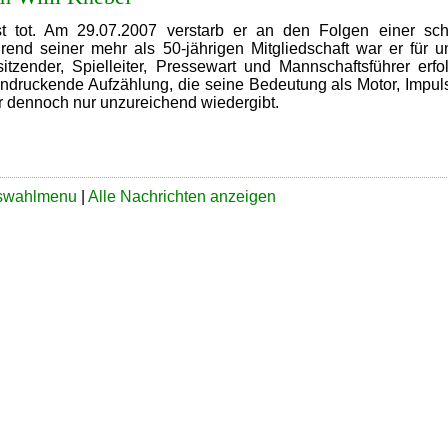
ist tot. Am 29.07.2007 verstarb er an den Folgen einer sc
rend seiner mehr als 50-jährigen Mitgliedschaft war er für u
itzender, Spielleiter, Pressewart und Mannschaftsführer erfo
eindruckende Aufzählung, die seine Bedeutung als Motor, Impu
r dennoch nur unzureichend wiedergibt.
n
Memoriam
illi
Knebel
uswahlmenu
|
Alle Nachrichten anzeigen