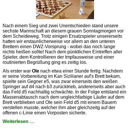
Nach einem Sieg und zwei Unentschieden stand unsere
sechste Mannschaft an diesem grauen Sonntagmorgen vor
dem Scheideweg. Trotz einigen Ersatzspieler unsererseits
hatten wir erstaunlicherweise vor allem an den unteren
Brettern einen DWZ-Vorsprung - wobei das noch lange
nichts heißen sollte! Nach dem pünktlichen Eintreffen aller
Spieler, dem Kontrollieren der Impfausweise und einer
routinierten Begrüßung ging es zeitig los.
Als erster war
Ole
nach etwa einer Stunde fertig. Nachdem
er seine Vorbereitung im Kan Sizilianer auf's Brett bekam,
spielte sein Gegner e5, was zwar einerseits den weißen
Springer auf d4 nach b3 zurücktrieb, andererseits aber auch
das Feld d5 nachhaltig schwächte. In der Folge entstand ein
Massenabtausch nach dem ungleichfarbige Läufer auf dem
Brett verblieben und Ole sein Feld d5 mit einem Bauern
verstellen musste, welcher ihm aber gleichzeitg auf der
offenen c-Linie einen Vorposten sicherte.
Überzeugend
Weiterlesen …