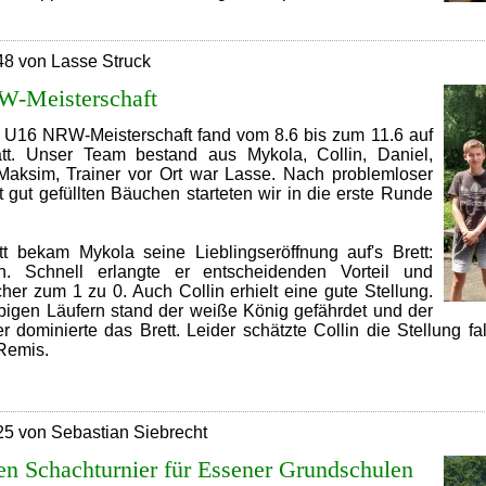
.
Jugend-
Sommer-
48 von Lasse Struck
Grandprix
2023
W-Meisterschaft
e U16 NRW-Meisterschaft fand vom 8.6 bis zum 11.6 auf
tt. Unser Team bestand aus Mykola, Collin, Daniel,
aksim, Trainer vor Ort war Lasse. Nach problemloser
 gut gefüllten Bäuchen starteten wir in die erste Runde
t bekam Mykola seine Lieblingseröffnung auf's Brett:
sch. Schnell erlangte er entscheidenden Vorteil und
her zum 1 zu 0. Auch Collin erhielt eine gute Stellung.
rbigen Läufern stand der weiße König gefährdet und der
r dominierte das Brett. Leider schätzte Collin die Stellung f
 Remis.
U16
auf
NRW-
25 von Sebastian Siebrecht
Meisterschaft
en Schachturnier für Essener Grundschulen