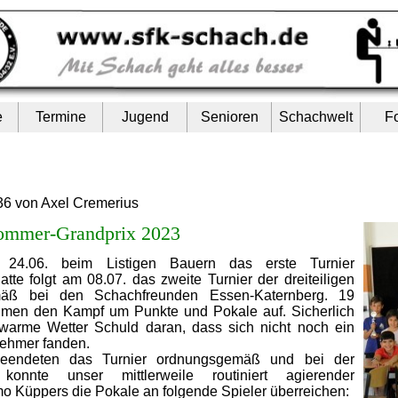
e
Termine
Jugend
Senioren
Schachwelt
F
36 von Axel Cremerius
Sommer-Grandprix 2023
4.06. beim Listigen Bauern das erste Turnier
atte folgt am 08.07. das zweite Turnier der dreiteiligen
mäß bei den Schachfreunden Essen-Katernberg. 19
hmen den Kampf um Punkte und Pokale auf. Sicherlich
warme Wetter Schuld daran, dass sich nicht noch ein
nehmer fanden.
beendeten das Turnier ordnungsgemäß und bei der
konnte unser mittlerweile routiniert agierender
imo Küppers die Pokale an folgende Spieler überreichen: