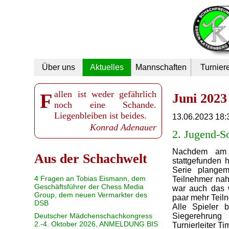
Navigation
Über uns
Aktuelles
Mannschaften
Turnier
überspringen
Fallen ist weder gefährlich
Juni 2023
noch eine Schande.
Liegenbleiben ist beides.
13.06.2023 18:
Konrad Adenauer
2. Jugend-
Nachdem am 2
Aus der Schachwelt
stattgefunden h
Serie plange
4 Fragen an Tobias Eismann, dem
Teilnehmer na
Geschäftsführer der Chess Media
war auch das 
Group, dem neuen Vermarkter des
paar mehr Teil
DSB
Alle Spieler 
Deutscher Mädchenschachkongress
Siegerehrung 
2.-4. Oktober 2026, ANMELDUNG BIS
Turnierleiter T