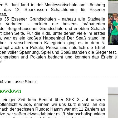
n 5. Juni fand in der Montessorischule am Lönsberg
n) das 12. Sparkassen Schachturnier für Essener
att.
s 35 Essener Grundschulen - nahezu alle Stadtteile
 vertreten - rockten die bestens präparierten
der Bergerhausener Grundschule und erlebten Schach
tlichen Seite. Für die Kids, unter denen viele ihr erstes
ten, war es ein großes Happening! Der Spaß stand im
aber in verschiedenen Kategorien ging es in dem 5-
ampf auch um Pokale, Preise und natürlich die Ehre!
den voller Spannung, Spiel und Spaß standen die Sieger fest.
achpreisen und Pokalen bedacht und konnten das Erlebnis 
n!
12.Sparkassen
Schachturnier
ür
54 von Lasse Struck
Essener
Grundschulen
Showdown
 einiger Zeit kein Bericht über SFK 3 auf unserer
fentlicht wurde, erinnern wir uns kurz einmal an die
nach der sechsten Runde: Hamm war mit 11 Zählern an
tze, wir saßen etwas dahinter mit 9 Mannschaftspunkten