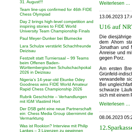
31. August!!!
2
Weiterlesen …
Team line-ups confirmed for 46th FIDE
Chess Olympiad
13.06.2023 17:
Day 2 brings high-level competition and
U16 auf NR
inspiring stories to FIDE World
University Team Championship Finals
Die diesjährig
Paul Meyer-Dunker bei Blumecke
dem Ahorn sta
Lara Schulze verstärkt Schachfreunde
Jonathan und M
Deizisau
Anreise und mit
gegen Porz.
Festzelt statt Turniersaal – 99 Teams
beim Offenen Baden-
Württembergischen Schulschachpokal
Am ersten Bret
2026 in Deizisau
Grünfeld-indi
verwandelte sic
Nigeria’s 14-year-old Ekunke Odey
Bei ungleichfa
Goodness wins FIDE World Amateur
Rapid Chess Championship 2026
schwarze Läufe
sich mit einem
Rubrik Geschichte – Verhandlungen
mit IGM Vlastimil Hort
Weiterlesen …
Der DSB geht eine neue Partnerschaft
ein: Chess Media Group übernimmt die
08.06.2023 05:
Vermarktung
Was ist Rookion? Interview mit Philip
12.Sparkass
Lankes – 3 Lizenzen zu gewinnen