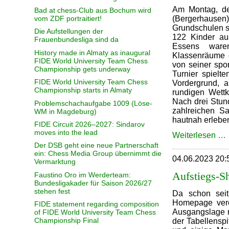
Am Montag, de
Bad at chess-Club aus Bochum wird
vom ZDF portraitiert!
(Bergerhause
Grundschulen st
Die Aufstellungen der
122 Kinder au
Frauenbundesliga sind da
Essens waren
History made in Almaty as inaugural
Klassenräume 
FIDE World University Team Chess
von seiner spor
Championship gets underway
Turnier spiel
FIDE World University Team Chess
Vordergrund, 
Championship starts in Almaty
rundigen Wettk
Nach drei Stun
Problemschachaufgabe 1009 (Löse-
zahlreichen S
WM in Magdeburg)
hautnah erlebe
FIDE Circuit 2026–2027: Sindarov
moves into the lead
Weiterlesen …
Der DSB geht eine neue Partnerschaft
f
ein: Chess Media Group übernimmt die
04.06.2023 20:
Vermarktung
Aufstiegs-
Faustino Oro im Werderteam:
Bundesligakader für Saison 2026/27
stehen fest
Da schon seit
Homepage veröf
FIDE statement regarding composition
Ausgangslage 
of FIDE World University Team Chess
Championship Final
der Tabellenspi