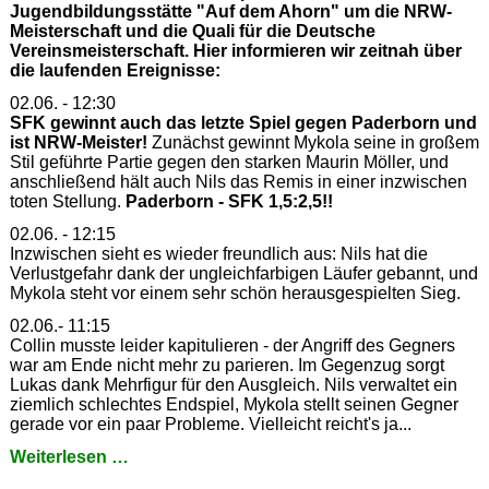
Jugendbildungsstätte "Auf dem Ahorn" um die NRW-
Meisterschaft und die Quali für die Deutsche
Vereinsmeisterschaft. Hier informieren wir zeitnah über
die laufenden Ereignisse:
02.06. - 12:30
SFK gewinnt auch das letzte Spiel gegen Paderborn und
ist NRW-Meister!
Zunächst gewinnt Mykola seine in großem
Stil geführte Partie gegen den starken Maurin Möller, und
anschließend hält auch Nils das Remis in einer inzwischen
toten Stellung.
Paderborn - SFK 1,5:2,5!!
02.06. - 12:15
Inzwischen sieht es wieder freundlich aus: Nils hat die
Verlustgefahr dank der ungleichfarbigen Läufer gebannt, und
Mykola steht vor einem sehr schön herausgespielten Sieg.
02.06.- 11:15
Collin musste leider kapitulieren - der Angriff des Gegners
war am Ende nicht mehr zu parieren. Im Gegenzug sorgt
Lukas dank Mehrfigur für den Ausgleich. Nils verwaltet ein
ziemlich schlechtes Endspiel, Mykola stellt seinen Gegner
gerade vor ein paar Probleme. Vielleicht reicht's ja...
Neues
Weiterlesen …
vom