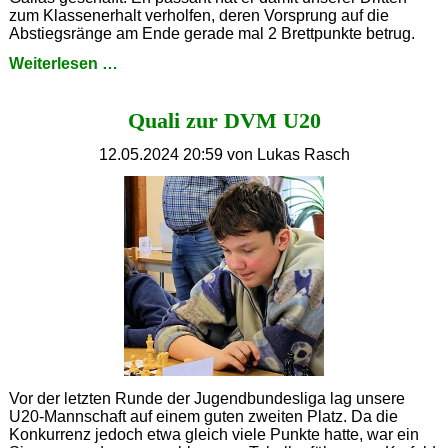
zum Klassenerhalt verholfen, deren Vorsprung auf die
Abstiegsränge am Ende gerade mal 2 Brettpunkte betrug.
Alle
Weiterlesen …
Neune
für
Quali zur DVM U20
Noel
12.05.2024 20:59
von Lukas Rasch
Vor der letzten Runde der Jugendbundesliga lag unsere
U20-Mannschaft auf einem guten zweiten Platz. Da die
Konkurrenz jedoch etwa gleich viele Punkte hatte, war ein