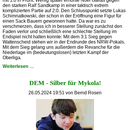
mit 1:0 in Front. Wenig später erhöhte Noel Gallas gegen
den starken Ralf Sandkamp in einer taktisch extrem
komplizierten Partie auf 2:0. Den Schlusspunkt setzte Lukas
Schimnatkowski, der schon in der Eröffnung eine Figur für
einen Sack Bauern gewonnen hatte. Da war es zu
verschmerzen, dass ich in besserer Stellung zunächst den
Faden verlor und schließlich eine schlechte Stellung im
Endspiel nicht halten konnte: Mit dem 3:1 Sieg gegen
Wattenscheid stehen wir in der Endrunde des NRW-Pokals.
Mit dem Sieg gelang uns außerdem die Revanche für die
Niederlage im (bedeutungslosen) letzten Kampf der
Oberliga.
Timo
Weiterlesen …
packt
den
DEM - Silber für Mykola!
Hammer
aus
26.05.2024 19:51
von Bernd Rosen