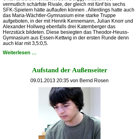
vermutlich schärfste Rivale, der gleich mit fünf bis sechs
SFK-Spielern hätte auflaufen können . Allerdings hatte auch
das Maria-Wächtler-Gymnasium eine starke Truppe
aufgeboten, in der mit Henrik Kennemann, Julian Knorr und
Alexander Hollweg ebenfalls drei Katernberger das
Herzstück bildeten. Diese besiegten das Theodor-Heuss-
Gymnasium aus Essen-Kettwig in der ersten Runde denn
auch klar mit 3,5:0,5.
Schulschach:
Weiterlesen …
Powered
by
Aufstand der Außenseiter
SFK
09.01.2013 20:35
von Bernd Rosen