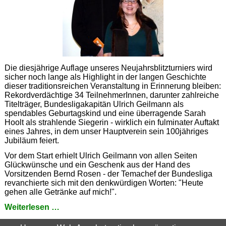
Die diesjährige Auflage unseres Neujahrsblitzturniers wird
sicher noch lange als Highlight in der langen Geschichte
dieser traditionsreichen Veranstaltung in Erinnerung bleiben:
Rekordverdächtige 34 TeilnehmerInnen, darunter zahlreiche
Titelträger, Bundesligakapitän Ulrich Geilmann als
spendables Geburtagskind und eine überragende Sarah
Hoolt als strahlende Siegerin - wirklich ein fulminater Auftakt
eines Jahres, in dem unser Hauptverein sein 100jähriges
Jubiläum feiert.
Vor dem Start erhielt Ulrich Geilmann von allen Seiten
Glückwünsche und ein Geschenk aus der Hand des
Vorsitzenden Bernd Rosen - der Temachef der Bundesliga
revanchierte sich mit den denkwürdigen Worten: "Heute
gehen alle Getränke auf mich!".
Unser
Weiterlesen …
Superwoman
Zurück zum Auswahlmenu
|
Alle Nachrichten anzeigen