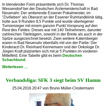
In blendender Form präsentierte sich Dr. Thomas
Wessendorf bei der Deutschen Ärztemeisterschaft in Bad
Neuenahr: Der amtierende Essener Pokalmeister, im
“Zivilleben“ als Oberarzt an der Essener Ruhrlandklinik tätig,
holte aus 9 Runden 8,5 Punkte und wurde überlegener
Turniersieger mit einem ganzen Punkt Vorsprung auf den
Rest des Feldes. Dieses war mit 140 Teilnehmern, darunter
zahlreichen Titelträgern, sowohl in der Breite als auch in der
Spitze ausgezeichnet besetzt. Zwei weitere Katernberger
waren in Bad Neuenahr ebenfalls mit von der Partie: Der
Kinderarzt Dr. Reinhard Kennemann und der Onkologe Dr.
Jürgen Kraft platzierten sich mit je 5 Punkten im vorderen
Mittelfeld. Eine Tabelle gibt es beim
Deutschen
Schachbund
.
Dr.
Weiterlesen …
Thomas
Wessendorf
Verbandsliga: SFK 3 siegt beim SV Hamm
ist
Deutscher
Ärztemeister
25.04.2016 20:47
von Bruno Müller-Clostermann