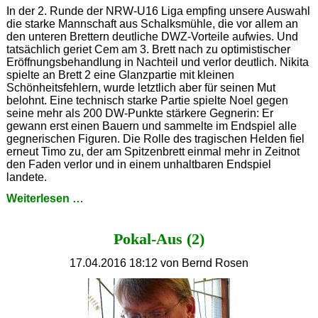
In der 2. Runde der NRW-U16 Liga empfing unsere Auswahl
die starke Mannschaft aus Schalksmühle, die vor allem an
den unteren Brettern deutliche DWZ-Vorteile aufwies. Und
tatsächlich geriet Cem am 3. Brett nach zu optimistischer
Eröffnungsbehandlung in Nachteil und verlor deutlich. Nikita
spielte an Brett 2 eine Glanzpartie mit kleinen
Schönheitsfehlern, wurde letztlich aber für seinen Mut
belohnt. Eine technisch starke Partie spielte Noel gegen
seine mehr als 200 DW-Punkte stärkere Gegnerin: Er
gewann erst einen Bauern und sammelte im Endspiel alle
gegnerischen Figuren. Die Rolle des tragischen Helden fiel
erneut Timo zu, der am Spitzenbrett einmal mehr in Zeitnot
den Faden verlor und in einem unhaltbaren Endspiel
landete.
U16:
Weiterlesen …
Remis
gegen
Pokal-Aus (2)
Schalksmühle
17.04.2016 18:12
von Bernd Rosen