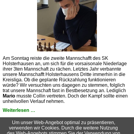
Am Sonntag reiste die zweite Mannschafft des SK
Holsterhausen an, um sich für die vorsaisonale Niederlage
ihrer 3ten Mannschaft zu rächen. Letztes Jahr verbannte
unsere Mannschafft Holsterhausens Dritte immerhin in die
Kreisliga. Ob die geplante Rückzahlung funktionieren
würde? Wir versuchten uns dagegen zu stemmen, folglich
trat unsere Mannschaft fast in Bestbesetzung an. Lediglich
Mario
musste Collin vertreten. Doch der Kampf sollte einen
unheilvollen Verlauf nehmen.
Revanche?
Weiterlesen …
Zurück zum Auswahlmenu
|
Alle Nachrichten anzeigen
Um unser Web-Angebot optimal zu präsentieren,
verwenden wir Cookies. Durch die weitere Nutzung
Suchbegriffe
des Web-Angebots stimmen Sie der Verwendung von