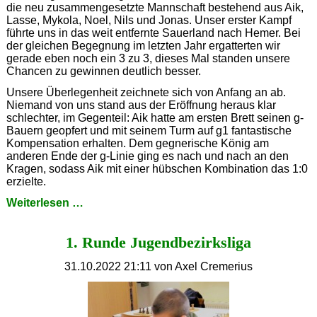
die neu zusammengesetzte Mannschaft bestehend aus Aik,
Lasse, Mykola, Noel, Nils und Jonas. Unser erster Kampf
führte uns in das weit entfernte Sauerland nach Hemer. Bei
der gleichen Begegnung im letzten Jahr ergatterten wir
gerade eben noch ein 3 zu 3, dieses Mal standen unsere
Chancen zu gewinnen deutlich besser.
Unsere Überlegenheit zeichnete sich von Anfang an ab.
Niemand von uns stand aus der Eröffnung heraus klar
schlechter, im Gegenteil: Aik hatte am ersten Brett seinen g-
Bauern geopfert und mit seinem Turm auf g1 fantastische
Kompensation erhalten. Dem gegnerische König am
anderen Ende der g-Linie ging es nach und nach an den
Kragen, sodass Aik mit einer hübschen Kombination das 1:0
erzielte.
U20-
Weiterlesen …
1:
On
1. Runde Jugendbezirksliga
Fire!
31.10.2022 21:11
von Axel Cremerius