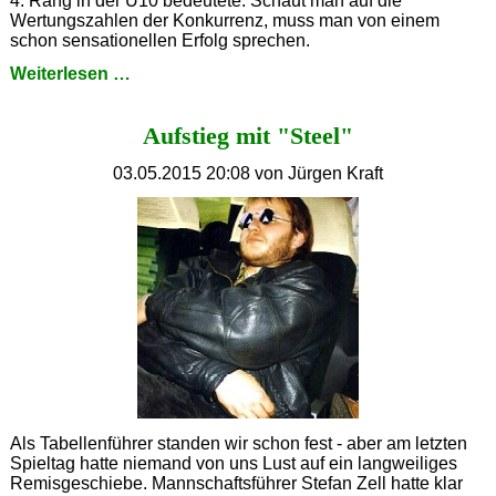
4. Rang in der U10 bedeutete. Schaut man auf die
Wertungszahlen der Konkurrenz, muss man von einem
schon sensationellen Erfolg sprechen.
Erfolgreicher
Weiterlesen …
Auftritt
in
Aufstieg mit "Steel"
Gelsenkirchen
03.05.2015 20:08
von Jürgen Kraft
Als Tabellenführer standen wir schon fest - aber am letzten
Spieltag hatte niemand von uns Lust auf ein langweiliges
Remisgeschiebe. Mannschaftsführer Stefan Zell hatte klar