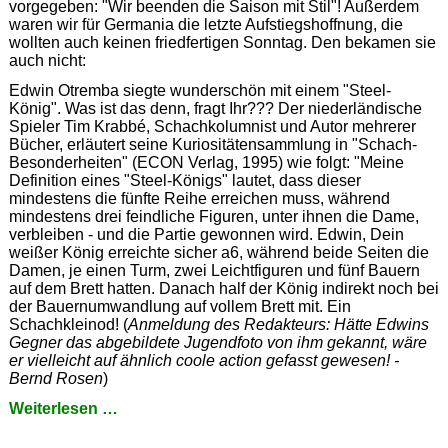
vorgegeben: "Wir beenden die Saison mit Stil"! Außerdem
waren wir für Germania die letzte Aufstiegshoffnung, die
wollten auch keinen friedfertigen Sonntag. Den bekamen sie
auch nicht:
Edwin Otremba siegte wunderschön mit einem "Steel-
König". Was ist das denn, fragt Ihr??? Der niederländische
Spieler Tim Krabbé, Schachkolumnist und Autor mehrerer
Bücher, erläutert seine Kuriositätensammlung in "Schach-
Besonderheiten" (ECON Verlag, 1995) wie folgt: "Meine
Definition eines "Steel-Königs" lautet, dass dieser
mindestens die fünfte Reihe erreichen muss, während
mindestens drei feindliche Figuren, unter ihnen die Dame,
verbleiben - und die Partie gewonnen wird. Edwin, Dein
weißer König erreichte sicher a6, während beide Seiten die
Damen, je einen Turm, zwei Leichtfiguren und fünf Bauern
auf dem Brett hatten. Danach half der König indirekt noch bei
der Bauernumwandlung auf vollem Brett mit. Ein
Schachkleinod! (
Anmeldung des Redakteurs: Hätte Edwins
Gegner das abgebildete Jugendfoto von ihm gekannt, wäre
er vielleicht auf ähnlich coole action gefasst gewesen! -
Bernd Rosen
)
Aufstieg
Weiterlesen …
mit
"Steel"