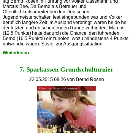
lag Bernd Rosen in Führung vor Volker Gassmann und
Marcus Bee. Da Bernd als Betreuer und
Öffentlichkeitsarbeiter bei den Deutschen
Jugendmeisterschaften fest eingebunden war und Volker
beruflich längere Zeit im Ausland verbringt, waren beide bei
der letzten und entscheidenden Runde verhindert. Marcus
(12,5 Punkte) hatte dadurch die Chance, den führenden
Bernd (16,5 Punkte) einzuholen, wozu mindestens 4 Punkte
notwendig waren. Soviel zur Ausgangssituation.
SFK-
Weiterlesen …
Pokal
2015:
7. Sparkassen Grundschulturnier
Bernd
Rosen
knapp
22.05.2015 08:26
von Bernd Rosen
vor
Marcus
Bee