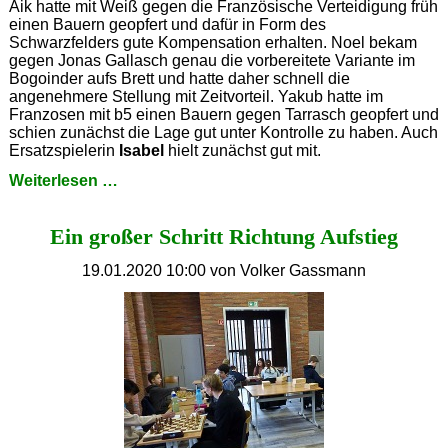
Aik hatte mit Weiß gegen die Französische Verteidigung früh
einen Bauern geopfert und dafür in Form des
Schwarzfelders gute Kompensation erhalten. Noel bekam
gegen Jonas Gallasch genau die vorbereitete Variante im
Bogoinder aufs Brett und hatte daher schnell die
angenehmere Stellung mit Zeitvorteil. Yakub hatte im
Franzosen mit b5 einen Bauern gegen Tarrasch geopfert und
schien zunächst die Lage gut unter Kontrolle zu haben. Auch
Ersatzspielerin
Isabel
hielt zunächst gut mit.
Rückschlag
Weiterlesen …
in
der
Ein großer Schritt Richtung Aufstieg
Jugendbundesliga
19.01.2020 10:00
von Volker Gassmann