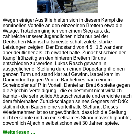
Wegen einiger Ausfälle hielten sich in diesem Kampf die
nominellen Vorteile an den einzeelnen Brettern etwa die
Waage. Trotzdem ging ich von einem Sieg aus, da
zahlreiche unserer Jugendlichen nicht nur bei der
Deutschen Mannschaftsmeisterschaft zuletzt starke
Leistungen zeigten. Der Endstand von 4,5 : 1,5 war dann
aber deutlicher als ich erwartet hatte. Zunächst schien der
Kampf frühzeitig an den hinteren Brettern für uns
entschieden zu werden: Lukas Rasch gewann in
ausgeglichener Stellung durch einen Doppelangriff einen
ganzen Turm und stand klar auf Gewinn. Isabel kam im
Damenduell gegen Venice Barthelmes nach einem
Scheinopfer auf f7 in Vorteil. Daniel an Brett 6 spielte gegen
die Aljechin-Verteidigung - die er bestimmt nicht wirklich
kannte - die sehr solide Abtauschvariante und erreichte nach
dem fehlerhaften Zurückschlagen seines Gegners mit Dd6:
statt mit dem Bauern eine vorteilhafte Stellung. Dieses
Wiedernehmen ist so ungewöhnlich, dass ich die Stellung
nicht erkannte und an ein seltsames Skandinavisch glaubte,
obwohl ich Aljechin selbst schon seit 30 Jahren spiele.
Ein
Weiterlesen …