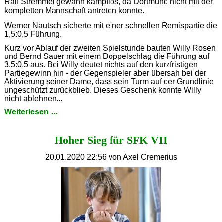
Ralf Stremmel gewann kampflos, da Dortmund nicht mit der
kompletten Mannschaft antreten konnte.
Werner Nautsch sicherte mit einer schnellen Remispartie die
1,5:0,5 Führung.
Kurz vor Ablauf der zweiten Spielstunde bauten Willy Rosen
und Bernd Sauer mit einem Doppelschlag die Führung auf
3,5:0,5 aus. Bei Willy deutet nichts auf den kurzfristigen
Partiegewinn hin - der Gegenspieler aber übersah bei der
Aktivierung seiner Dame, dass sein Turm auf der Grundlinie
ungeschützt zurückblieb. Dieses Geschenk konnte Willy
nicht ablehnen...
Im
Weiterlesen …
Eiltempo
zum
Hoher Sieg für SFK VII
Sieg
20.01.2020 22:56
von Axel Cremerius