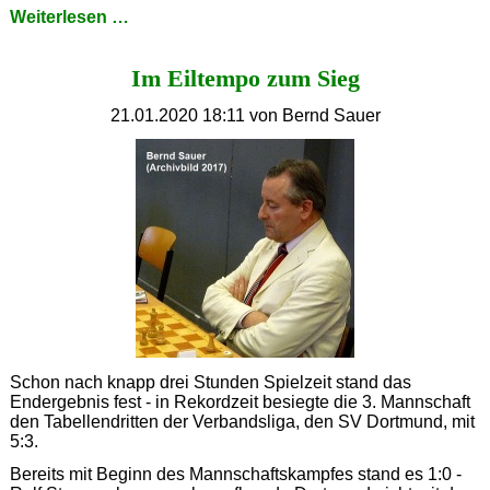
A
Weiterlesen …
Grandmaster
has
Im Eiltempo zum Sieg
to
win
Wijk
21.01.2020 18:11
von Bernd Sauer
aan
Zee
before
he
dies
Schon nach knapp drei Stunden Spielzeit stand das
Endergebnis fest - in Rekordzeit besiegte die 3. Mannschaft
den Tabellendritten der Verbandsliga, den SV Dortmund, mit
5:3.
Bereits mit Beginn des Mannschaftskampfes stand es 1:0 -