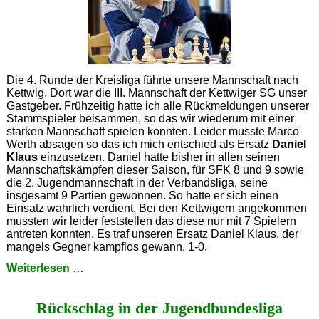
Die 4. Runde der Kreisliga führte unsere Mannschaft nach
Kettwig. Dort war die III. Mannschaft der Kettwiger SG unser
Gastgeber. Frühzeitig hatte ich alle Rückmeldungen unserer
Stammspieler beisammen, so das wir wiederum mit einer
starken Mannschaft spielen konnten. Leider musste Marco
Werth absagen so das ich mich entschied als Ersatz
Daniel
Klaus
einzusetzen. Daniel hatte bisher in allen seinen
Mannschaftskämpfen dieser Saison, für SFK 8 und 9 sowie
die 2. Jugendmannschaft in der Verbandsliga, seine
insgesamt 9 Partien gewonnen. So hatte er sich einen
Einsatz wahrlich verdient. Bei den Kettwigern angekommen
mussten wir leider feststellen das diese nur mit 7 Spielern
antreten konnten. Es traf unseren Ersatz Daniel Klaus, der
mangels Gegner kampflos gewann, 1-0.
Hoher
Weiterlesen …
Sieg
für
Rückschlag in der Jugendbundesliga
SFK
VII