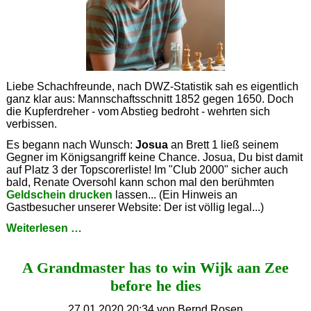
Liebe Schachfreunde, nach DWZ-Statistik sah es eigentlich
ganz klar aus: Mannschaftsschnitt 1852 gegen 1650. Doch
die Kupferdreher - vom Abstieg bedroht - wehrten sich
verbissen.
Es begann nach Wunsch:
Josua
an Brett 1 ließ seinem
Gegner im Königsangriff keine Chance. Josua, Du bist damit
auf Platz 3 der Topscorerliste! Im "Club 2000" sicher auch
bald, Renate Oversohl kann schon mal den berühmten
Geldschein drucken
lassen... (Ein Hinweis an
Gastbesucher unserer Website: Der ist völlig legal...)
...einfach
Weiterlesen …
war
das
A Grandmaster has to win Wijk aan Zee
nicht!
before he dies
27.01.2020 20:34
von Bernd Rosen