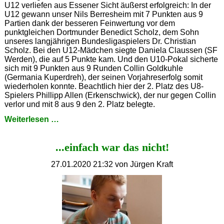
U12 verliefen aus Essener Sicht äußerst erfolgreich: In der
U12 gewann unser Nils Berresheim mit 7 Punkten aus 9
Partien dank der besseren Feinwertung vor dem
punktgleichen Dortmunder Benedict Scholz, dem Sohn
unseres langjährigen Bundesligaspielers Dr. Christian
Scholz. Bei den U12-Mädchen siegte Daniela Claussen (SF
Werden), die auf 5 Punkte kam. Und den U10-Pokal sicherte
sich mit 9 Punkten aus 9 Runden Collin Goldkuhle
(Germania Kuperdreh), der seinen Vorjahreserfolg somit
wiederholen konnte. Beachtlich hier der 2. Platz des U8-
Spielers Phillipp Allen (Erkenschwick), der nur gegen Collin
verlor und mit 8 aus 9 den 2. Platz belegte.
Nils
Weiterlesen …
Berresheim
ist
...einfach war das nicht!
Ruhrgebietsmeister
U12
27.01.2020 21:32
von Jürgen Kraft