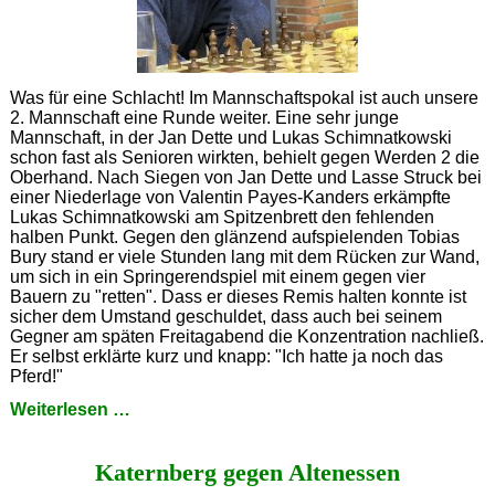
Was für eine Schlacht! Im Mannschaftspokal ist auch unsere
2. Mannschaft eine Runde weiter. Eine sehr junge
Mannschaft, in der Jan Dette und Lukas Schimnatkowski
schon fast als Senioren wirkten, behielt gegen Werden 2 die
Oberhand. Nach Siegen von Jan Dette und Lasse Struck bei
einer Niederlage von Valentin Payes-Kanders erkämpfte
Lukas Schimnatkowski am Spitzenbrett den fehlenden
halben Punkt. Gegen den glänzend aufspielenden Tobias
Bury stand er viele Stunden lang mit dem Rücken zur Wand,
um sich in ein Springerendspiel mit einem gegen vier
Bauern zu "retten". Dass er dieses Remis halten konnte ist
sicher dem Umstand geschuldet, dass auch bei seinem
Gegner am späten Freitagabend die Konzentration nachließ.
Er selbst erklärte kurz und knapp: "Ich hatte ja noch das
Pferd!"
Ich
Weiterlesen …
hatte
doch
Katernberg gegen Altenessen
noch
das