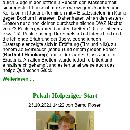
durch Siege in den letzten 3 Runden den Klassenerhalt
sichergestellt. Diesmal mussten wir wegen Urlauben und
Kollision mit Jugend-Terminen mit 4 Ersatzspielern im Kampf
gegen Bochum II antreten. Daher hatten wir an den ersten 4
Brettern nur einen kleinen durchschnittlichen DWZ-Nachteil
von 22 Punkten, während an den Brettern 5-8 die Differenz
etwa 150 Punkte betrug. Der Spielstärke-Unterschied und
die fehlende Erfahrung der überwiegend jungen
Ersatzspieler zeigte sich in Eröffnung (Tim und Nils), zu
hohem Zeitverbrauch (Isabel) und einem groben Fehler
(
Berthold Humkamp
) und leider zum Schluss auch im
Ergebnis. An allen Brettern wurde jedoch erbittert und
einfallsreich gekämpft und es fehlte teilweise auch das
nötige Quäntchen Glück.
Same
Weiterlesen …
Procedure
as
Pokal: Holperiger Start
last
Year?
23.10.2021 14:22
von Bernd Rosen