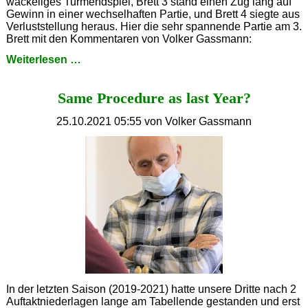
wackeliges Turmendspiel, Brett 3 stand einen Zug lang auf
Gewinn in einer wechselhaften Partie, und Brett 4 siegte aus
Verluststellung heraus. Hier die sehr spannende Partie am 3.
Brett mit den Kommentaren von Volker Gassmann:
Es
Weiterlesen …
war
noch
Same Procedure as last Year?
viel
glücklicher...
25.10.2021 05:55
von Volker Gassmann
In der letzten Saison (2019-2021) hatte unsere Dritte nach 2
Auftaktniederlagen lange am Tabellende gestanden und erst