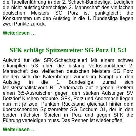
die Tabellenführung in der 2. Schach-Bundesliga. Lediglich
die nicht aufstiegsberechtigte 2. Mannschaft des vielfachen
deutschen Meisters SG Porz ist punktgleich; die
Konkurrenten um den Aufstieg in die 1. Bundesliga liegen
zwei Punkte zurück.
SFK
Weiterlesen …
besiegt
SG
SFK schlägt Spitzenreiter SG Porz II 5:3
Bochum
31
im
Aufwind für die SFK-Schachspieler! Mit einem schwer
Revierschlager
erkämpften 5:3 über die bislang verlustpunktfreie 2.
mit
Mannschaft des vielfachen deutschen Meisters SG Porz
6,5:1,5
melden sich die Katernberger zurück im Kampf um den
Aufstieg in die 1. Bundesliga, zumal sich
Meisterschaftsfavorit RT Andernach auf eigenen Brettern
einen 3:5-Ausrutscher gegen den starken Aufsteiger SV
Betzdorf-Kirchen erlaubte. SFK, Porz und Andernach liegen
nun mit je zwei Punkten Rückstand gleichauf hinter dem
überraschenden Spitzenreiter SG Bochum 31, der in den
beiden nächsten Spielen in Porz und gegen SFK die
Führung verteidigen muss. Das Rennen ist wieder offen!
SFK
Weiterlesen …
schlägt