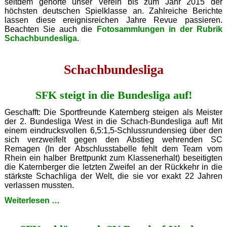
seitdem gehörte unser Verein bis zum Jahr 2015 der
höchsten deutschen Spielklasse an. Zahlreiche Berichte
lassen diese ereignisreichen Jahre Revue passieren.
Beachten Sie auch die
Fotosammlungen in der Rubrik
Schachbundesliga
.
Schachbundesliga
SFK steigt in die Bundesliga auf!
Geschafft: Die Sportfreunde Katernberg steigen als Meister
der 2. Bundesliga West in die Schach-Bundesliga auf! Mit
einem eindrucksvollen 6,5:1,5-Schlussrundensieg über den
sich verzweifelt gegen den Abstieg wehrenden SC
Remagen (In der Abschlusstabelle fehlt dem Team vom
Rhein ein halber Brettpunkt zum Klassenerhalt) beseitigten
die Katernberger die letzten Zweifel an der Rückkehr in die
stärkste Schachliga der Welt, die sie vor exakt 22 Jahren
verlassen mussten.
SFK
Weiterlesen …
steigt
in