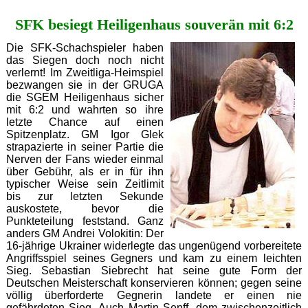
Spitzenreiter
SFK besiegt Heiligenhaus souverän mit 6:2
SG
Porz
II
Die SFK-Schachspieler haben
5:3
das Siegen doch noch nicht
verlernt! Im Zweitliga-Heimspiel
bezwangen sie in der GRUGA
die SGEM Heiligenhaus sicher
mit 6:2 und wahrten so ihre
letzte Chance auf einen
Spitzenplatz. GM Igor Glek
strapazierte in seiner Partie die
Nerven der Fans wieder einmal
über Gebühr, als er in für ihn
typischer Weise sein Zeitlimit
bis zur letzten Sekunde
auskostete, bevor die
Punkteteilung feststand. Ganz
anders GM Andrei Volokitin: Der
16-jährige Ukrainer widerlegte das ungenügend vorbereitete
Angriffsspiel seines Gegners und kam zu einem leichten
Sieg. Sebastian Siebrecht hat seine gute Form der
Deutschen Meisterschaft konservieren können; gegen seine
völlig überforderte Gegnerin landete er einen nie
gefährdeten Sieg. Auch Martin Senff, dem zwischenzeitlich