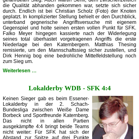
die Qualität abhanden gekommen war, setzte sich sicher
durch. Endlich ist bei Christian Scholz (Foto) der Knoten
geplatzt. In komplizierter Stellung behielt er den Durchblick,
unterband gegnerische Angriffsversuche mit eigenem
Gegenspiel und holte seinen ersten vollen Punkt für SFK.
Falko Meyer hingegen kassierte nach der Widerlegung
seines total überhastet vorgetragenen Angriffs die erste
Niederlage bei den Katernbergern. Matthias Thesing
remisierte, um den Mannschaftssieg sicher zustellen, und
Dirk Hennig bog eine bedrohliche Mittelfeldstellung noch
zum Sieg um.
SFK
Weiterlesen …
besiegt
Heiligenhaus
Lokalderby WDB - SFK 4:4
souverän
mit
6:2
Keinen Sieger gab es beim Essener-
Lokalderby in der 2. Schach-
Bundesliga zwischen Weiße Dame
Borbeck und Sportfreunde Katernberg.
Das nicht in allen Partien
ausgekämpfte 4:4 bringt beide Teams
nicht weiter: Für SFK hat sich der
Abstand zur Spitze auf drei Punkte