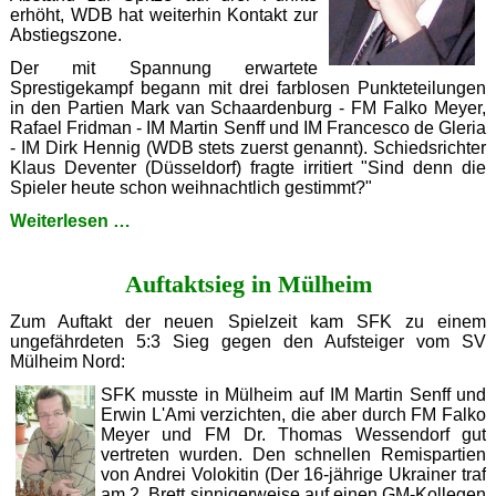
erhöht, WDB hat weiterhin Kontakt zur
Abstiegszone.
Der mit Spannung erwartete
Sprestigekampf begann mit drei farblosen Punkteteilungen
in den Partien Mark van Schaardenburg - FM Falko Meyer,
Rafael Fridman - IM Martin Senff und IM Francesco de Gleria
- IM Dirk Hennig (WDB stets zuerst genannt). Schiedsrichter
Klaus Deventer (Düsseldorf) fragte irritiert "Sind denn die
Spieler heute schon weihnachtlich gestimmt?"
Lokalderby
Weiterlesen …
WDB
-
Auftaktsieg in Mülheim
SFK
4:4
Zum Auftakt der neuen Spielzeit kam SFK zu einem
ungefährdeten 5:3 Sieg gegen den Aufsteiger vom SV
Mülheim Nord:
SFK musste in Mülheim auf IM Martin Senff und
Erwin L'Ami verzichten, die aber durch FM Falko
Meyer und FM Dr. Thomas Wessendorf gut
vertreten wurden. Den schnellen Remispartien
von Andrei Volokitin (Der 16-jährige Ukrainer traf
am 2. Brett sinnigerweise auf einen GM-Kollegen