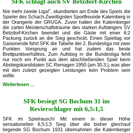
SFK schlägt auch SV Betzdorf-Kirchen
die
Bundesliga
auf!
Nie mehr zweite Liga!", skandierten am Ende des Spiels die
Spieler des Schach-Zweitligisten Sportfreunde Katernberg in
der Orangerie der GRUGA. Zuvor hatten die Katernberger
die zarten Meisterschaftsträume des starken Aufsteigers SV
Betzdorf-Kirchen beendet und die Gäste mit einer 6:2
Packung zurück an die Sieg geschickt. Einen Spieltag vor
Saisonende führt SFK die Tabelle der 2. Bundesliga mit zwei
Punkten Vorsprung an und hat zudem das beste
Brettpunktverhältnis. Zum Aufstieg in die Bundesliga fehlt
nur noch ein Punkt aus dem abschließenden Spiel beim
Abstiegskandidaten SC Remagen 1950 (am 30.3.), was aber
mit den zuletzt gezeigten Leistungen kein Problem sein
sollte.
SFK
Weiterlesen …
schlägt
auch
SFK besiegt SG Bochum 31 im
SV
Betzdorf-
Revierschlager mit 6,5:1,5
Kirchen
SFK im Spielrausch! Mit einem in dieser Höhe
sensationellen 6,5:1,5 Sieg über die bisher gleichauf
liegende SG Bochum 1931 übernahmen die Katernberger